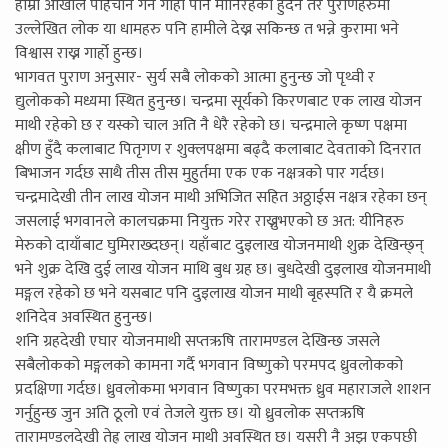
हाम्रो आँखाले पहिचान गर्न गार्हो पनि मानिरहेको हुँदैन तर पुराणहरुमा
उल्लेखित लोक या धामहरु पनि हामीले देख्न सकिन्छ त भन्ने कुरामा भने
विश्वास राख्न गार्हो हुन्छ।
भागवत पुराण अनुसार- सुर्य सबै लोकको आत्मा हुनुन्छ जो पृथ्वी र
द्युलोकको मध्यमा स्थित हुनुन्छ। चन्द्रमा सूर्यको किरणबाट एक लाख योजन
माथी रहेको छ र यस्को चाल अति नै धेरै रहेको छ। चन्द्रमाले कृष्ण पक्षमा
क्षीण हुँदै कलाबाट पितृगण र शुक्लपक्षमा बढ्दै कलाबाट देवताको दिनरात
बिभाजन गर्दछ साथै तीस तीस मुहुर्तमा एक एक नक्षत्रको पार गर्दछ।
चन्द्रमादेखी तीन लाख योजन माथी अभिजित सहित अठ्ठाईस नक्षत्र रहेका छन्
जसलाई भगवानले कालचक्रमा नियुक्त गरेर राख्नुभएको छ अत: यीनिहरु
मेरुको दायाँबाट घुमिराख्दछन्। यहाँबाट दुइलाख योजनमाथी शुक्र देखिन्छ्न्
भने शुक्र देखि दुई लाख योजन माथि बुध ग्रह छ। बुधदेखी दुइलाख योजनमाथी
मङ्गल रहेको छ भने यसबाट पनि दुइलाख योजन माथी बृहस्पति र यै क्रमले
शनिदेव अवस्थित हुनुन्छ।
शनि ग्रहदेखी एघार योजनमाथी सप्तऋषि तारामण्डल देखिन्छ जसले
सबैलोकको मङ्गलको कामना गर्दै भगवान विष्णुको परमपद ध्रुवलोकको
प्रदक्षिणा गर्दछ। ध्रुवलोकमा भगवान विष्णुका परमभक्त ध्रुव महाराजले शाशन
गर्नुहुन्छ जुन अति ठूलो एवं तेजले युक्त छ। यो ध्रुवलोक सप्तऋषि
तारामण्डलदेखी तेह्र लाख योजन माथी अवस्थित छ। यसरी नै अझ एकपछी