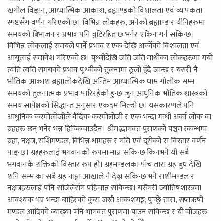
खगोल विज्ञान, आध्यात्मिक आकाश, ब्रह्माण्डको विशालता एवं व्यापकता
स्पष्टसँग वर्णन गरिएको छ। विभिन्न लोकहरु, अनेकौ ब्रह्माण्ड र यीनिहरुमा
समयको बिभाजन र प्रभाव पनि त्रुटिरहित छ भनेर एकिन गर्न सकिन्छ।
विभिन्न लोकलाई समयले पार्ने प्रभाव र एक देखि अर्कोको विशालता एवं
आयूलाई समावेश गरिएको छ। पृथ्वीदेखि जति जति माथीका लोकहरुमा गयो
त्यति त्यति समयको प्रभाव पृथ्वीको तुलनामा ठूलो हुँदै जान्छ र यसरी नै
भौतिक आकाश ब्रह्मालोकदेखि अन्तिम आध्यात्मिक धाम गोलोक सम्म
समयको तुलनात्मक प्रभाव पारिरहेको हुन्छ जुन आधुनिक भौतिक शास्त्रको
समय सापेक्षको सिद्धान्त अनुसार एकदम मिल्दो छ। यसकारणले पनि
आधुनिक कस्मोलोजीले वैदिक कस्मोलोजी र एक भन्दा माथी अर्का लोक वा
ग्रहहरु छन् भनेर भन्न हिच्किचाउदैन। श्रीमद्भागवत पुराणको पञ्चम स्कन्धमा
ग्रहा, नक्षत्र, राशिमण्डल, विभिन्न धामहरु र गति एवं दूरीको स विस्तार वर्णन
पाइन्छ। ग्रहहरुलाई भगवानको रुपमा मान्न सकिन्छ किनभने यी सबै
भगवानकै शक्तिको विस्तार रुप हो। ग्रहमण्डलका पाँच तारा ग्रह बुध देखि
शनि सम्म का सबै ग्रह नाङ्गा आखाले नै देख्न सकिन्छ भने राशीमण्डल र
नक्षत्रहरुलाई पनि सजिलैसँग पहिचान्न सकिन्छ। यसैगरी ज्योतिषशास्त्रमा
आवश्यक भए भन्दा बाहिरको कुरा जस्तै आकशगङ्ग, पुच्छ्रे तारा, सप्तऋषी
मण्डल आदिको व्याख्या पनि भागवत पुराणमा पाउन सकिन्छ र यी चीजहरु