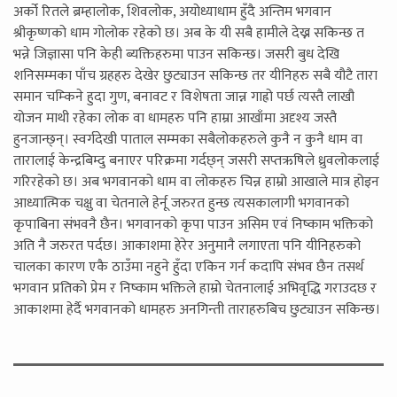
अर्को रितले ब्रम्हालोक, शिवलोक, अयोध्याधाम हुँदै अन्तिम भगवान
श्रीकृष्णको धाम गोलोक रहेको छ। अब के यी सबै हामीले देख्न सकिन्छ त
भन्ने जिज्ञासा पनि केही ब्यक्तिहरुमा पाउन सकिन्छ। जसरी बुध देखि
शनिसम्मका पाँच ग्रहहरु देखेर छुट्याउन सकिन्छ तर यीनिहरु सबै यौटै तारा
समान चम्किने हुदा गुण, बनावट र विशेषता जान्न गाह्रो पर्छ त्यस्तै लाखौ
योजन माथी रहेका लोक वा धामहरु पनि हाम्रा आखाँमा अदृश्य जस्तै
हुनजान्छ्न्। स्वर्गदेखी पाताल सम्मका सबैलोकहरुले कुनै न कुनै धाम वा
तारालाई केन्द्रबिम्दु बनाएर परिक्रमा गर्दछ्न् जसरी सप्तऋषिले ध्रुवलोकलाई
गरिरहेको छ। अब भगवानको धाम वा लोकहरु चिन्न हाम्रो आखाले मात्र होइन
आध्यात्मिक चक्षु वा चेतनाले हेर्नू जरुरत हुन्छ त्यसकालागी भगवानको
कृपाबिना संभवनै छैन। भगवानको कृपा पाउन असिम एवं निष्काम भक्तिको
अति नै जरुरत पर्दछ। आकाशमा हेरेर अनुमानै लगाएता पनि यीनिहरुको
चालका कारण एकै ठाउँमा नहुने हुँदा एकिन गर्न कदापि संभव छैन तसर्थ
भगवान प्रतिको प्रेम र निष्काम भक्तिले हाम्रो चेतनालाई अभिवृद्धि गराउदछ र
आकाशमा हेर्दै भगवानको धामहरु अनगिन्ती ताराहरुबिच छुट्याउन सकिन्छ।