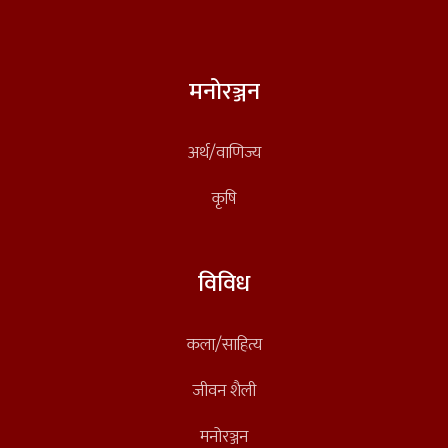
मनोरञ्जन
अर्थ/वाणिज्य
कृषि
विविध
कला/साहित्य
जीवन शैली
मनोरञ्जन