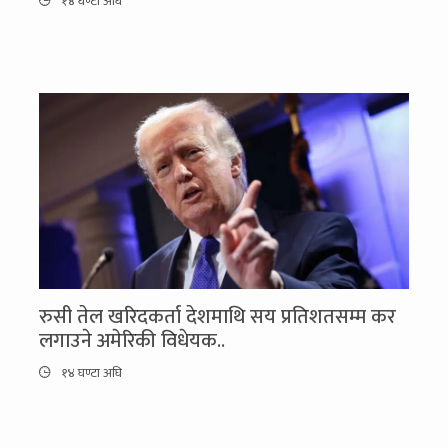
१४ घण्टा अघि
रुसी तेल खरिदकर्ता देशमाथि सय प्रतिशतसम्म कर
लगाउने अमेरिकी विधेयक..
१४ घण्टा अघि