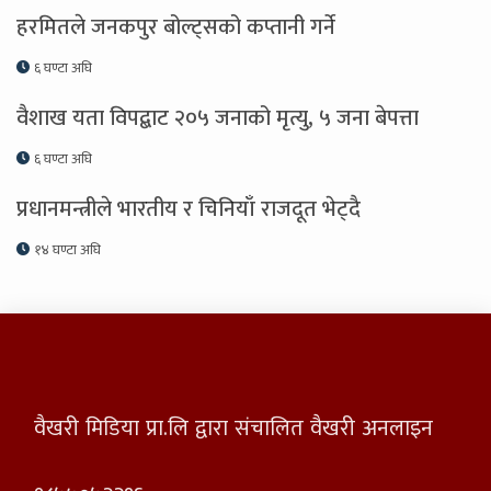
हरमितले जनकपुर बोल्ट्सको कप्तानी गर्ने
६ घण्टा अघि
वैशाख यता विपद्बाट २०५ जनाको मृत्यु, ५ जना बेपत्ता
६ घण्टा अघि
प्रधानमन्त्रीले भारतीय र चिनियाँ राजदूत भेट्दै
१४ घण्टा अघि
वैखरी मिडिया प्रा.लि द्वारा संचालित वैखरी अनलाइन