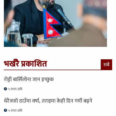
भर्खरै प्रकाशित
सबै
रोड्री बार्सिलोना जान इच्छुक
५ घण्टा अघि
धेरैजसो ठाउँमा वर्षा, तराइमा केही दिन गर्मी बढ्ने
५ घण्टा अघि