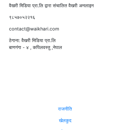
वैखरी मिडिया प्रा.लि द्वारा संचालित वैखरी अनलाइन
९८५७०५२२१६
contact@waikhari.com
ठेगाना: वैखरी मिडिया प्रा.लि
बाणगंगा - ४ , कपिलवस्तु ,नेपाल
सम्पादक
:
रमेश पौडेल
समाचार
राजनीति
खेलकुद