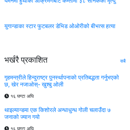
यमनमा हुथीको आक्रमणबाट कम्तीमा ३८ सैनिकको मृत्यु
युगान्डाका स्टार फुटबलर डेभिड ओओरीको बीभत्स हत्या
भर्खरै प्रकाशित
सबै
गृहमन्त्रीले हिन्दुराष्ट्र पुनर्स्थापनाको प्रतिबद्धता गर्नुभएको
छ, खेर नजाओस्- खुश्बु ओली
१६ घण्टा अघि
थाइल्यान्डमा एक किशोरले अन्धाधुन्ध गोली चलाउँदा ७
जनाको ज्यान गयो
१६ घण्टा अघि