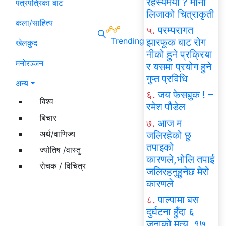
रहस्यमयी ? मोना
पत्रपत्रिका बाट
लिजाको चित्राकृती
कला/साहित्य
५.
परम्परागत
Trending
झारफूक बाट रोग
खेलकुद
नीको हुने प्रक्रिया
मनोरञ्जन
र यसमा प्रयोग हुने
गुप्त प्रविधि
अन्य
६.
जय फेसबुक ! –
विश्व
रमेश पौडेल
बिचार
७.
आज म
अर्थ/वाणिज्य
जलिरहेको छु
तपाइको
ज्योतिष /वास्तु
कारणले,भोलि तपाई
रोचक / विचित्र
जलिरहनुहुनेछ मेरो
कारणले
८.
पाल्पामा बस
दुर्घटना हुँदा ६
जनाको मृत्यु, १७