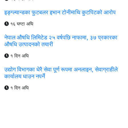
इङ्ग्ल्यान्डका फुटबलर इभान टोनीमाथि कुटपिटको आरोप
१६ घण्टा अघि
नेपाल औषधि लिमिटेड २५ वर्षपछि नाफामा, ३७ प्रकारका
औषधि उत्पादनको तयारी
१ दिन अघि
उद्योग विभागका धेरै सेवा पूर्ण रूपमा अनलाइन, सेवाग्राहीले
कार्यालय धाउन नपर्ने
१ दिन अघि