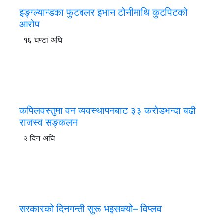
इङ्ग्ल्यान्डका फुटबलर इभान टोनीमाथि कुटपिटको
आरोप
१६ घण्टा अघि
कपिलवस्तुमा वन व्यवस्थापनबाट ३३ करोडभन्दा बढी
राजस्व सङ्कलन
२ दिन अघि
सरकारको दिनगन्ती सुरू भइसक्यो– विप्लव