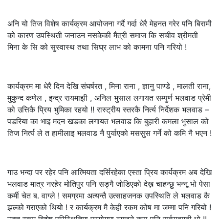
अनि यो तिज विशेष कार्यक्रम आयोजना गर्दै गर्दा धेरै मेहनत गरेर पनि बिरामी
को कारण उपस्थिती जनाउन नसकेकी मैत्री समाज कि सचीव श्रीमती
मिना के सि को सुस्वास्थ तथा सिघ्र लाभ को कामना पनि गरियो !
कार्यक्रम मा धेरै दिन देखि संघर्षरत , मिना राना , ज्ञानु पाण्डे , मालती राना,
मुकुन्द कणेल , इन्द्र रायमाझी , अनिल भुसाल लगायत सम्पुर्ण भलवाड प्रेमी
को उत्तिकै प्रिय भुमिका रहयो !! रास्ट्रीय स्तरकै निर्त्य निर्देशक भलवाड –
पडरिया का भाइ मदन खडका लगायत भलवाड कि बुहारी कमला भुसाल को
तिज निर्त्य ले त हामीलाइ भलवाड नै पुर्याएको मससुस गर्ने को कमि नै भएन !
गाउ भन्दा पर रहेर पनि आत्मियता दर्सिरहेका एस्ता प्रिय कार्यक्रम अब देखि
भलवाड मात्र नरहेर मोतिपुर पनि सङ्गै जोडिएको देख्न चाहन्छु भन्नू भो पेसा
कर्मी चेत ब. वाग्ले ! समग्रमा अत्यन्तै उत्साहजनक उपस्थिति ले भलवाड कै
झल्को गराएको थियो ! र कार्यक्रम मै केही रकम कोष मा जम्मा पनि गरियो !
उक्त रकम विशेष परिस्थितिमा प्रयोगमा ल्याइने कुरा पनि सर्बसहमती भो !!