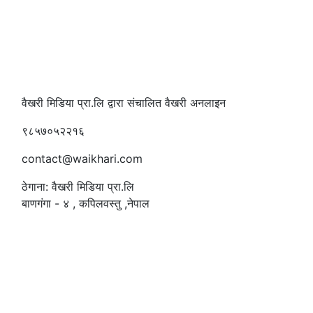
वैखरी मिडिया प्रा.लि द्वारा संचालित वैखरी अनलाइन
९८५७०५२२१६
contact@waikhari.com
ठेगाना: वैखरी मिडिया प्रा.लि
बाणगंगा - ४ , कपिलवस्तु ,नेपाल
सम्पादक
:
रमेश पौडेल
समाचार