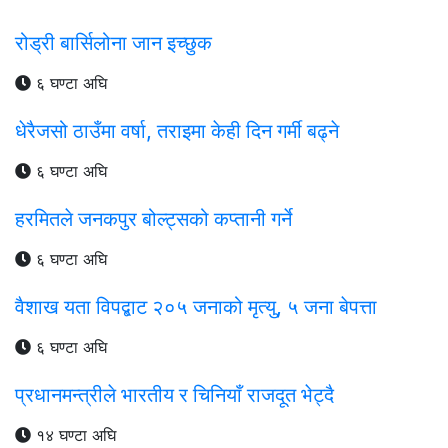
रोड्री बार्सिलोना जान इच्छुक
६ घण्टा अघि
धेरैजसो ठाउँमा वर्षा, तराइमा केही दिन गर्मी बढ्ने
६ घण्टा अघि
हरमितले जनकपुर बोल्ट्सको कप्तानी गर्ने
६ घण्टा अघि
वैशाख यता विपद्बाट २०५ जनाको मृत्यु, ५ जना बेपत्ता
६ घण्टा अघि
प्रधानमन्त्रीले भारतीय र चिनियाँ राजदूत भेट्दै
१४ घण्टा अघि