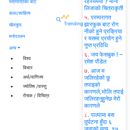
रहस्यमयी ? मोना
पत्रपत्रिका बाट
लिजाको चित्राकृती
कला/साहित्य
५.
परम्परागत
Trending
झारफूक बाट रोग
खेलकुद
नीको हुने प्रक्रिया
मनोरञ्जन
र यसमा प्रयोग हुने
गुप्त प्रविधि
अन्य
६.
जय फेसबुक ! –
विश्व
रमेश पौडेल
बिचार
७.
आज म
अर्थ/वाणिज्य
जलिरहेको छु
तपाइको
ज्योतिष /वास्तु
कारणले,भोलि तपाई
रोचक / विचित्र
जलिरहनुहुनेछ मेरो
कारणले
८.
पाल्पामा बस
दुर्घटना हुँदा ६
जनाको मृत्यु, १७