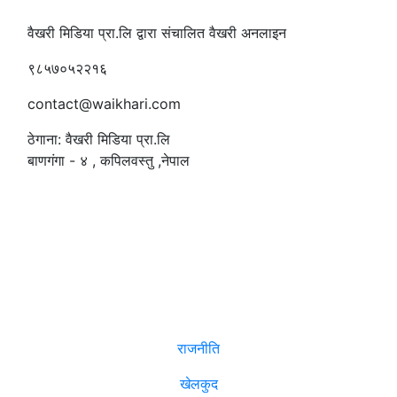
वैखरी मिडिया प्रा.लि द्वारा संचालित वैखरी अनलाइन
९८५७०५२२१६
contact@waikhari.com
ठेगाना: वैखरी मिडिया प्रा.लि
बाणगंगा - ४ , कपिलवस्तु ,नेपाल
सम्पादक
:
रमेश पौडेल
समाचार
राजनीति
खेलकुद