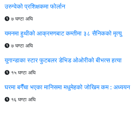
उरुग्वेको प्रशिक्षकमा फोर्लान
७ घण्टा अघि
यमनमा हुथीको आक्रमणबाट कम्तीमा ३८ सैनिकको मृत्यु
७ घण्टा अघि
युगान्डाका स्टार फुटबलर डेभिड ओओरीको बीभत्स हत्या
१५ घण्टा अघि
घरमा बगैँचा भएका मानिसमा मधुमेहको जोखिम कम : अध्ययन
१६ घण्टा अघि