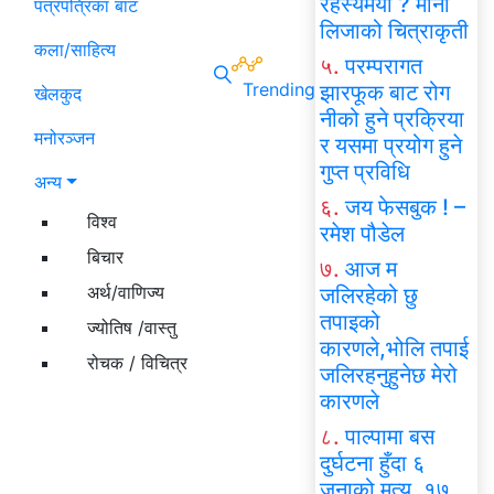
रहस्यमयी ? मोना
पत्रपत्रिका बाट
लिजाको चित्राकृती
कला/साहित्य
५.
परम्परागत
Trending
झारफूक बाट रोग
खेलकुद
नीको हुने प्रक्रिया
मनोरञ्जन
र यसमा प्रयोग हुने
गुप्त प्रविधि
अन्य
६.
जय फेसबुक ! –
विश्व
रमेश पौडेल
बिचार
७.
आज म
अर्थ/वाणिज्य
जलिरहेको छु
तपाइको
ज्योतिष /वास्तु
कारणले,भोलि तपाई
रोचक / विचित्र
जलिरहनुहुनेछ मेरो
कारणले
८.
पाल्पामा बस
दुर्घटना हुँदा ६
जनाको मृत्यु, १७