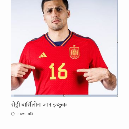
रोड्री बार्सिलोना जान इच्छुक
६ घण्टा अघि