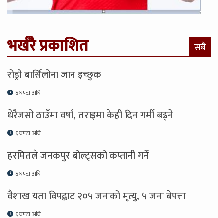
भर्खरै प्रकाशित
सबै
रोड्री बार्सिलोना जान इच्छुक
६ घण्टा अघि
धेरैजसो ठाउँमा वर्षा, तराइमा केही दिन गर्मी बढ्ने
६ घण्टा अघि
हरमितले जनकपुर बोल्ट्सको कप्तानी गर्ने
६ घण्टा अघि
वैशाख यता विपद्बाट २०५ जनाको मृत्यु, ५ जना बेपत्ता
६ घण्टा अघि