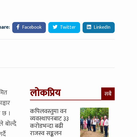
hare:
Facebook
Twitter
LinkedIn
लोकप्रिय
मित
सबै
ञ्चार
कपिलवस्तुमा वन
ो छ ।
व्यवस्थापनबाट ३३
े बोल्दै
करोडभन्दा बढी
राजस्व सङ्कलन
्दै