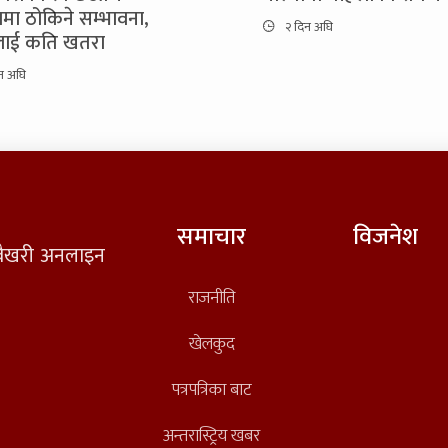
मामा ठोकिने सम्भावना,
२ दिन अघि
ीलाई कति खतरा
न अघि
समाचार
विजनेश
त वैखरी अनलाइन
राजनीति
खेलकुद
पत्रपत्रिका बाट
अन्तरास्ट्रिय खबर