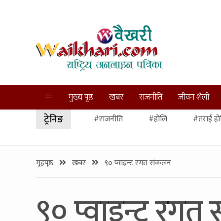
मुख्य पृष्ठ
खबर
राजनीति
जीवन शैली
ट्रेनिङ
#राजनीति
#होलि
#तराई हो
गृहपृष्ठ
खबर
९० प्वाइन्ट रगत संकलन
९० प्वाइन्ट रगत