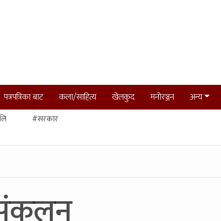
पत्रपत्रिका बाट
कला/साहित्य
खेलकुद
मनोरञ्जन
अन्य
लि
#सरकार
 संकलन