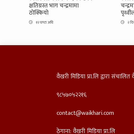
क्षतिग्रस्त भाग चन्द्रमामा
चन्द्र
ठोक्कियो
पृथ्व
१२ घण्टा अघि
२ दि
वैखरी मिडिया प्रा.लि द्वारा संचालि
९८५७०५२२१६
contact@waikhari.com
ठेगाना: वैखरी मिडिया प्रा.लि