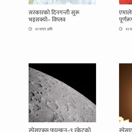
सरकारको दिनगन्ती सुरू
एमाले
भइसक्यो– विप्लव
पूर्ण
१२ घण्टा अघि
१२ घ
स्पेसएक्स फाल्कन–९ रकेटको
स्पेस