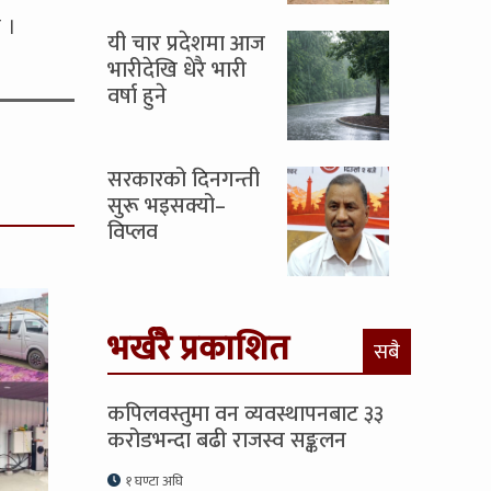
 ।
यी चार प्रदेशमा आज
भारीदेखि धेरै भारी
वर्षा हुने
सरकारको दिनगन्ती
सुरू भइसक्यो–
विप्लव
भर्खरै प्रकाशित
सबै
कपिलवस्तुमा वन व्यवस्थापनबाट ३३
करोडभन्दा बढी राजस्व सङ्कलन
१ घण्टा अघि