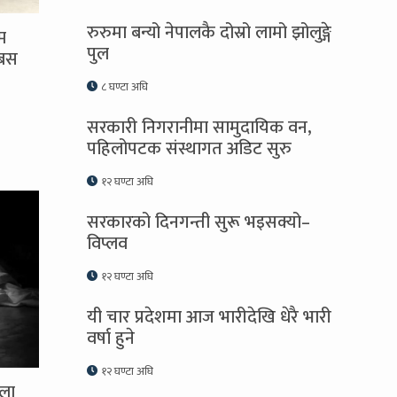
रुरुमा बन्यो नेपालकै दोस्रो लामो झोलुङ्गे
म
पुल
 बस
८ घण्टा अघि
सरकारी निगरानीमा सामुदायिक वन,
पहिलोपटक संस्थागत अडिट सुरु
१२ घण्टा अघि
सरकारको दिनगन्ती सुरू भइसक्यो–
विप्लव
१२ घण्टा अघि
यी चार प्रदेशमा आज भारीदेखि धेरै भारी
वर्षा हुने
१२ घण्टा अघि
ेला