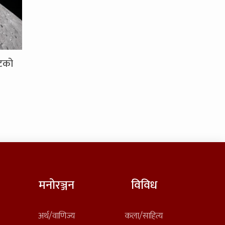
ेटको
मनोरञ्जन
विविध
अर्थ/वाणिज्य
कला/साहित्य