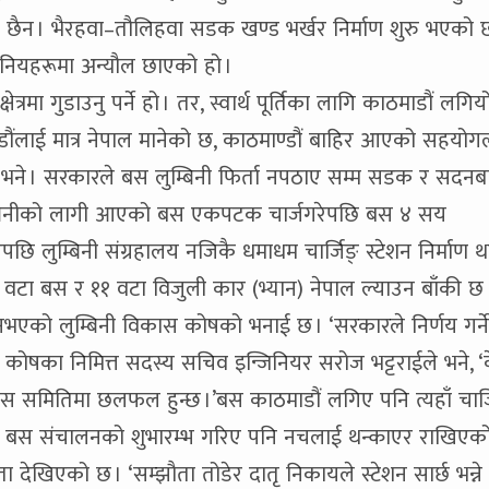
ेको छैन । भैरहवा–तौलिहवा सडक खण्ड भर्खर निर्माण शुरु भएको 
थानियहरूमा अन्यौल छाएको हो ।
्रमा गुडाउनु पर्ने हो । तर, स्वार्थ पूर्तिका लागि काठमाडौं लगियो’
्डौंलाई मात्र नेपाल मानेको छ, काठमाण्डौं बाहिर आएको सहयोग
ेले भने । सरकारले बस लुम्बिनी फिर्ता नपठाए सम्म सडक र सदनब
ुम्बिनीको लागी आएको बस एकपटक चार्जगरेपछि बस ४ सय
छि लुम्बिनी संग्रहालय नजिकै धमाधम चार्जिङ् स्टेशन निर्माण
टा बस र ११ वटा विजुली कार (भ्यान) नेपाल ल्याउन बाँकी छ 
्टी नभएको लुम्बिनी विकास कोषको भनाई छ । ‘सरकारले निर्णय गर्ने
ास कोषका निमित्त सदस्य सचिव इन्जिनियर सरोज भट्टराईले भने, 
समितिमा छलफल हुन्छ ।’बस काठमाडौं लगिए पनि त्यहाँ चार्ज
र्दा बस संचालनको शुभारम्भ गरिए पनि नचलाई थन्काएर राखिएक
ौलता देखिएको छ । ‘सम्झौता तोडेर दातृ निकायले स्टेशन सार्छ भन्न