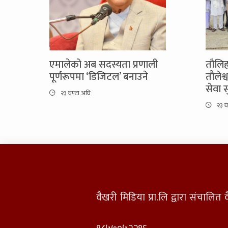
एमालेको अब सदस्यता प्रणाली
तौलिह
पूर्णरूपमा ‘डिजिटल’ बनाउने
तौलेश
सेवा स
२३ घण्टा अघि
२३ घ
वैखरी मिडिया प्रा.लि द्वारा संचालि