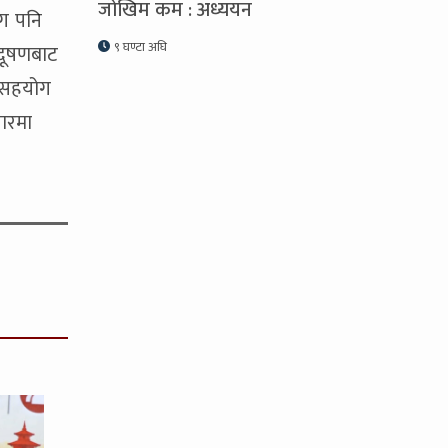
जोखिम कम : अध्ययन
ोग पनि
९ घण्टा अघि
रदूषणबाट
र सहयोग
ारमा