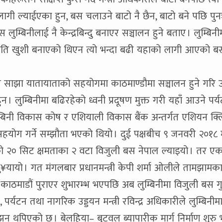
ै लागी ल्याईएका हुन, बस चलाउने बाटो नै छैन, बाटो बने पछि पु
स लुम्बिनीलाई नै केन्द्रबिन्दु बनाएर सञ्चालन हुने बताए । लुम्बिनी
ई जति खुशी बनाएको थिएन त्यो भन्दा बढी यहाको लागी आएको ब
 साझा यातायाताको सहयोगमा काठमाण्डौमा सञ्चालन हुने गरि 
ुन । लुम्बिनीमा बढिरहेको ध्वनी प्रदूषण मुक्त गरी यहाँ आउने प
्बिनी विकास कोष र एशियाली विकास बैंक अन्तर्गत एशियन क्लि
ोग गर्ने सम्झौता भएको थियो । दुई पक्षबीच ९ जनवरी २०१८ 
ो २० सिट क्षमताका २ वटा विजुली बस नेपाल ल्याइयो । तर 
¥यायो । गत मंगलबार प्रधानमन्त्री केपी शर्मा ओलीले तामझामक
 काठमाडौं पुराएर शुभारम्भ भएपछि अब लुम्बिनीमा विजुली बस ग
 पर्यटन तथा नागरिक उड्डयन मन्त्री रविन्द्र अधिकारीले लुम्बिनीमा
झन थपिएको छ । बेलहिया– बुटवल ब्यापारीक मार्ग निर्माण शुरु