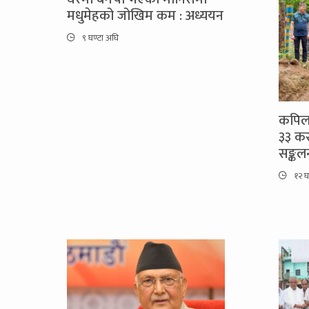
मधुमेहको जोखिम कम : अध्ययन
९ घण्टा अघि
कपिलव
३३ कर
सङ्कल
१२ घ