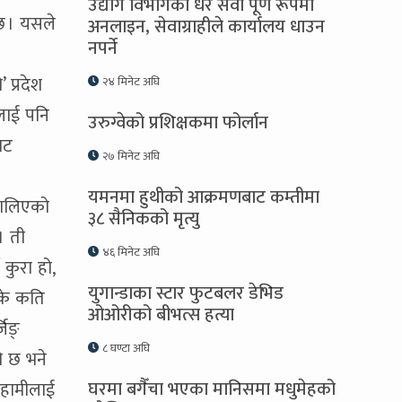
उद्योग विभागका धेरै सेवा पूर्ण रूपमा
छ । यसले
अनलाइन, सेवाग्राहीले कार्यालय धाउन
नपर्ने
 प्रदेश
२४ मिनेट अघि
लाई पनि
उरुग्वेको प्रशिक्षकमा फोर्लान
ाट
२७ मिनेट अघि
यमनमा हुथीको आक्रमणबाट कम्तीमा
 थालिएको
३८ सैनिकको मृत्यु
। ती
४६ मिनेट अघि
 कुरा हो,
युगान्डाका स्टार फुटबलर डेभिड
‘के कति
ओओरीको बीभत्स हत्या
िङ्
८ घण्टा अघि
ो छ भने
घरमा बगैँचा भएका मानिसमा मधुमेहको
े हामीलाई