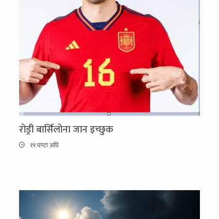
रोड्री बार्सिलोना जान इच्छुक
११ घण्टा अघि