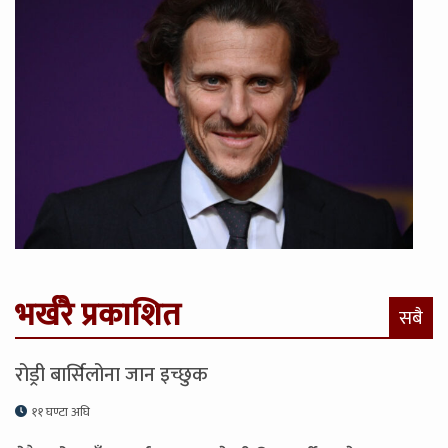
भर्खरै प्रकाशित
सबै
रोड्री बार्सिलोना जान इच्छुक
११ घण्टा अघि