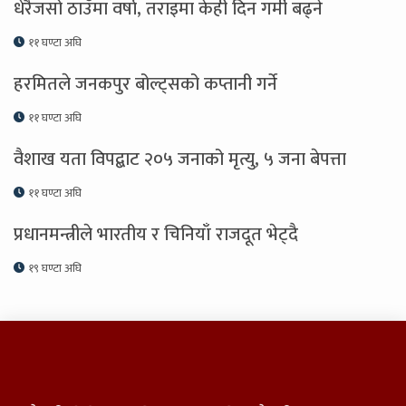
धेरैजसो ठाउँमा वर्षा, तराइमा केही दिन गर्मी बढ्ने
११ घण्टा अघि
हरमितले जनकपुर बोल्ट्सको कप्तानी गर्ने
११ घण्टा अघि
वैशाख यता विपद्बाट २०५ जनाको मृत्यु, ५ जना बेपत्ता
११ घण्टा अघि
प्रधानमन्त्रीले भारतीय र चिनियाँ राजदूत भेट्दै
१९ घण्टा अघि