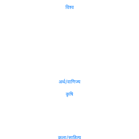
विश्व
विजनेश
मनोरञ्जन
अर्थ/वाणिज्य
कृषि
विविध
कला/साहित्य