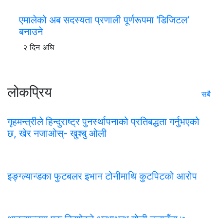
एमालेको अब सदस्यता प्रणाली पूर्णरूपमा ‘डिजिटल’
बनाउने
२ दिन अघि
लोकप्रिय
सबै
गृहमन्त्रीले हिन्दुराष्ट्र पुनर्स्थापनाको प्रतिबद्धता गर्नुभएको
छ, खेर नजाओस्- खुश्बु ओली
इङ्ग्ल्यान्डका फुटबलर इभान टोनीमाथि कुटपिटको आरोप