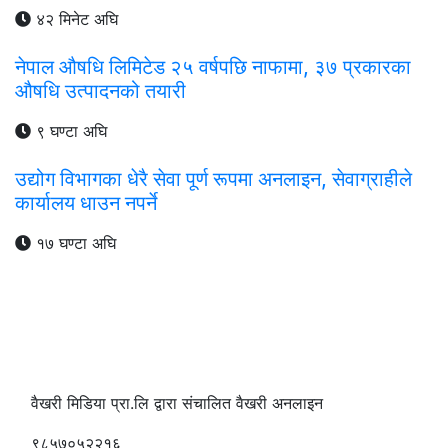
४२ मिनेट अघि
नेपाल औषधि लिमिटेड २५ वर्षपछि नाफामा, ३७ प्रकारका
औषधि उत्पादनको तयारी
९ घण्टा अघि
उद्योग विभागका धेरै सेवा पूर्ण रूपमा अनलाइन, सेवाग्राहीले
कार्यालय धाउन नपर्ने
१७ घण्टा अघि
वैखरी मिडिया प्रा.लि द्वारा संचालित वैखरी अनलाइन
९८५७०५२२१६