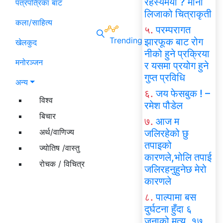
रहस्यमयी ? मोना
पत्रपत्रिका बाट
लिजाको चित्राकृती
कला/साहित्य
५.
परम्परागत
Trending
झारफूक बाट रोग
खेलकुद
नीको हुने प्रक्रिया
मनोरञ्जन
र यसमा प्रयोग हुने
गुप्त प्रविधि
अन्य
६.
जय फेसबुक ! –
विश्व
रमेश पौडेल
बिचार
७.
आज म
अर्थ/वाणिज्य
जलिरहेको छु
तपाइको
ज्योतिष /वास्तु
कारणले,भोलि तपाई
रोचक / विचित्र
जलिरहनुहुनेछ मेरो
कारणले
८.
पाल्पामा बस
दुर्घटना हुँदा ६
जनाको मृत्यु, १७