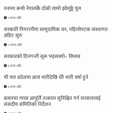
रुरुमा बन्यो नेपालकै दोस्रो लामो झोलुङ्गे पुल
२ घण्टा अघि
सरकारी निगरानीमा सामुदायिक वन, पहिलोपटक संस्थागत
अडिट सुरु
५ घण्टा अघि
सरकारको दिनगन्ती सुरू भइसक्यो– विप्लव
६ घण्टा अघि
यी चार प्रदेशमा आज भारीदेखि धेरै भारी वर्षा हुने
६ घण्टा अघि
बजारमा ग्यास आपूर्ति तत्काल सुनिश्चित गर्न सरकारलाई
संसदीय समितिकाे निर्देशन