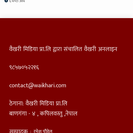
६ घण्टा अघि
वैखरी मिडिया प्रा.लि द्वारा संचालित वैखरी अनलाइन
९८५७०५२२१६
contact@waikhari.com
ठेगाना: वैखरी मिडिया प्रा.लि
बाणगंगा - ४ , कपिलवस्तु ,नेपाल
सम्पादक
:
रमेश पौडेल