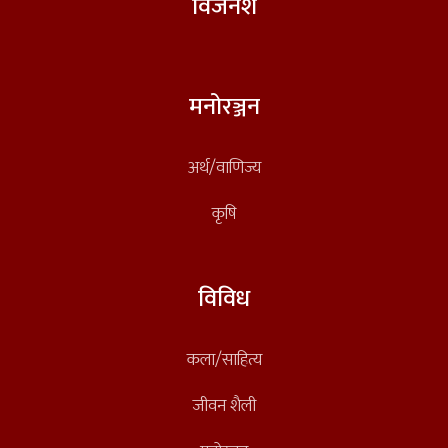
विजनेश
मनोरञ्जन
अर्थ/वाणिज्य
कृषि
विविध
कला/साहित्य
जीवन शैली