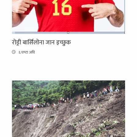
रोड्री बार्सिलोना जान इच्छुक
६ घण्टा अघि