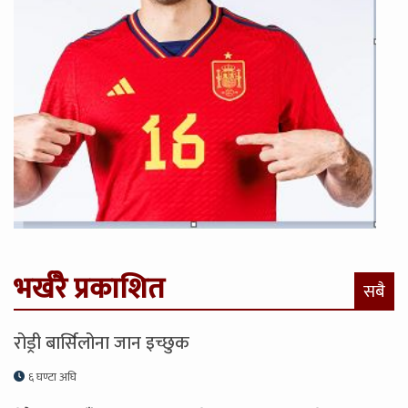
भर्खरै प्रकाशित
सबै
रोड्री बार्सिलोना जान इच्छुक
६ घण्टा अघि