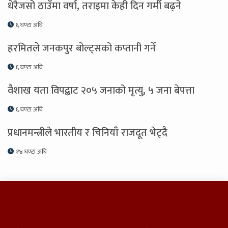
धेरैजसो ठाउँमा वर्षा, तराइमा केही दिन गर्मी बढ्ने
६ घण्टा अघि
हरमितले जनकपुर बोल्ट्सको कप्तानी गर्ने
६ घण्टा अघि
वैशाख यता विपद्बाट २०५ जनाको मृत्यु, ५ जना बेपत्ता
६ घण्टा अघि
प्रधानमन्त्रीले भारतीय र चिनियाँ राजदूत भेट्दै
१४ घण्टा अघि