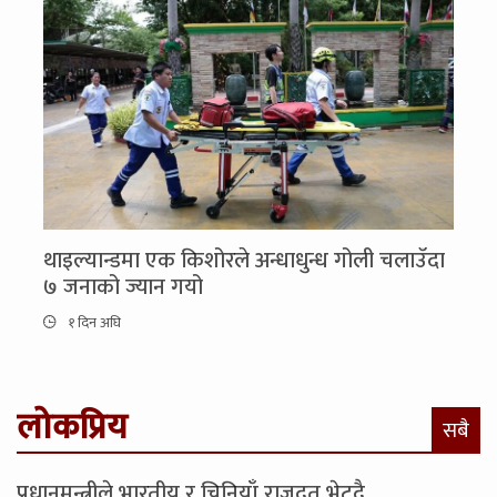
थाइल्यान्डमा एक किशोरले अन्धाधुन्ध गोली चलाउँदा
७ जनाको ज्यान गयो
१ दिन अघि
लोकप्रिय
सबै
प्रधानमन्त्रीले भारतीय र चिनियाँ राजदूत भेट्दै