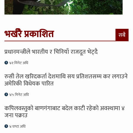
भर्खरै प्रकाशित
सबै
प्रधानमन्त्रीले भारतीय र चिनियाँ राजदूत भेट्दै
४१ मिनेट अघि
रुसी तेल खरिदकर्ता देशमाथि सय प्रतिशतसम्म कर लगाउने
अमेरिकी विधेयक पारित
४५ मिनेट अघि
कपिलवस्तुको बाणगंगाबाट बदेल काटी रहेको अवस्थामा ४
जना पक्राउ
४ घण्टा अघि