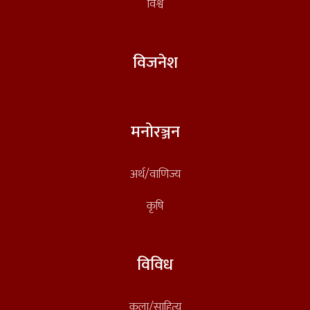
विश्व
विजनेश
मनोरञ्जन
अर्थ/वाणिज्य
कृषि
विविध
कला/साहित्य