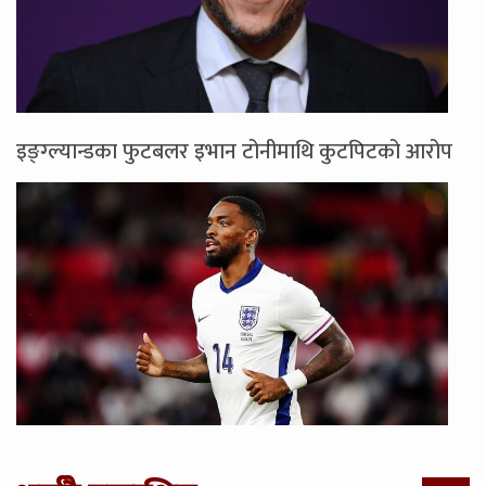
इङ्ग्ल्यान्डका फुटबलर इभान टोनीमाथि कुटपिटको आरोप