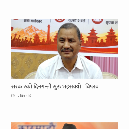
सरकारको दिनगन्ती सुरू भइसक्यो– विप्लव
२ दिन अघि