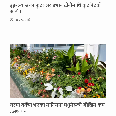
इङ्ग्ल्यान्डका फुटबलर इभान टोनीमाथि कुटपिटको
आरोप
४ घण्टा अघि
घरमा बगैँचा भएका मानिसमा मधुमेहको जोखिम कम
: अध्ययन