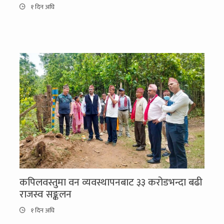
१ दिन अघि
कपिलवस्तुमा वन व्यवस्थापनबाट ३३ करोडभन्दा बढी
राजस्व सङ्कलन
१ दिन अघि