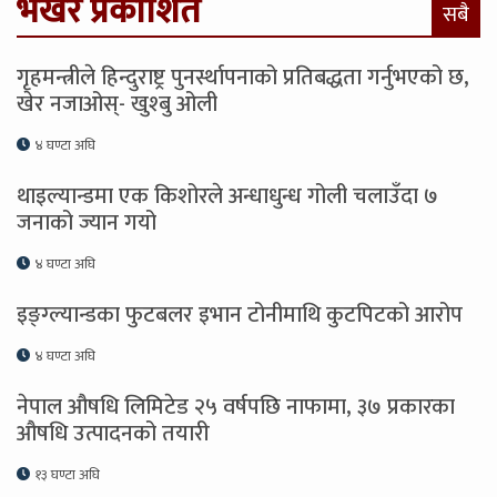
भर्खरै प्रकाशित
सबै
गृहमन्त्रीले हिन्दुराष्ट्र पुनर्स्थापनाको प्रतिबद्धता गर्नुभएको छ,
खेर नजाओस्- खुश्बु ओली
४ घण्टा अघि
थाइल्यान्डमा एक किशोरले अन्धाधुन्ध गोली चलाउँदा ७
जनाको ज्यान गयो
४ घण्टा अघि
इङ्ग्ल्यान्डका फुटबलर इभान टोनीमाथि कुटपिटको आरोप
४ घण्टा अघि
नेपाल औषधि लिमिटेड २५ वर्षपछि नाफामा, ३७ प्रकारका
औषधि उत्पादनको तयारी
१३ घण्टा अघि