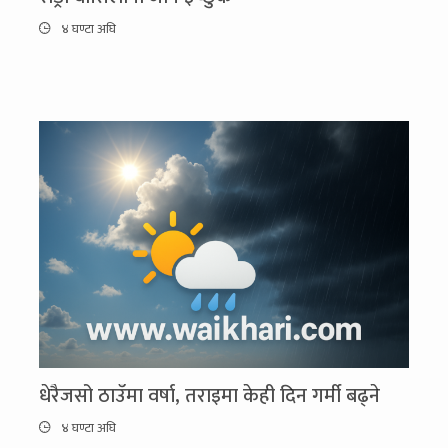
४ घण्टा अघि
धेरैजसो ठाउँमा वर्षा, तराइमा केही दिन गर्मी बढ्ने
४ घण्टा अघि