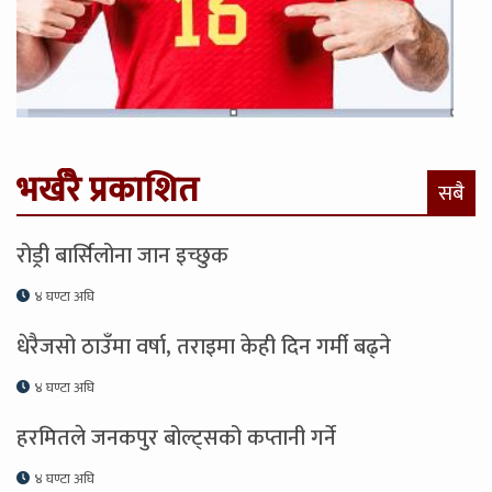
भर्खरै प्रकाशित
सबै
रोड्री बार्सिलोना जान इच्छुक
४ घण्टा अघि
धेरैजसो ठाउँमा वर्षा, तराइमा केही दिन गर्मी बढ्ने
४ घण्टा अघि
हरमितले जनकपुर बोल्ट्सको कप्तानी गर्ने
४ घण्टा अघि