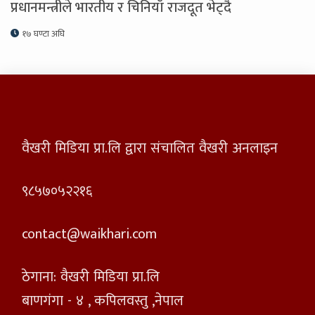
प्रधानमन्त्रीले भारतीय र चिनियाँ राजदूत भेट्दै
१७ घण्टा अघि
वैखरी मिडिया प्रा.लि द्वारा संचालित वैखरी अनलाइन
९८५७०५२२१६
contact@waikhari.com
ठेगाना: वैखरी मिडिया प्रा.लि
बाणगंगा - ४ , कपिलवस्तु ,नेपाल