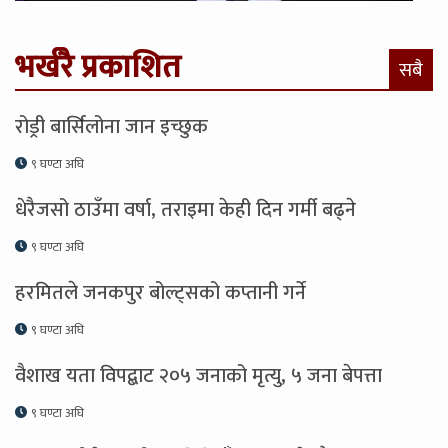
भर्खरै प्रकाशित
सबै
रोड्री बार्सिलोना जान इच्छुक
९ घण्टा अघि
धेरैजसो ठाउँमा वर्षा, तराइमा केही दिन गर्मी बढ्ने
९ घण्टा अघि
हरमितले जनकपुर बोल्ट्सको कप्तानी गर्ने
९ घण्टा अघि
वैशाख यता विपद्बाट २०५ जनाको मृत्यु, ५ जना बेपत्ता
९ घण्टा अघि