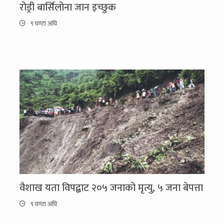
रोड्री बार्सिलोना जान इच्छुक
९ घण्टा अघि
वैशाख यता विपद्बाट २०५ जनाको मृत्यु, ५ जना बेपत्ता
९ घण्टा अघि