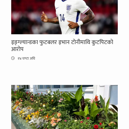
इङ्ग्ल्यान्डका फुटबलर इभान टोनीमाथि कुटपिटको
आरोप
१४ घण्टा अघि