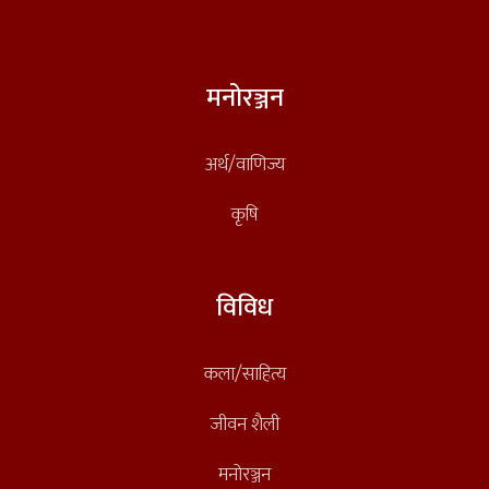
मनोरञ्जन
अर्थ/वाणिज्य
कृषि
विविध
कला/साहित्य
जीवन शैली
मनोरञ्जन