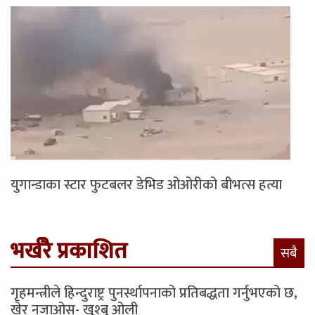
युगान्डाका स्टार फुटबलर डेभिड ओओरीको बीभत्स हत्या
भर्खरै प्रकाशित
सबै
गृहमन्त्रीले हिन्दुराष्ट्र पुनर्स्थापनाको प्रतिबद्धता गर्नुभएको छ,
खेर नजाओस्- खुश्बु ओली