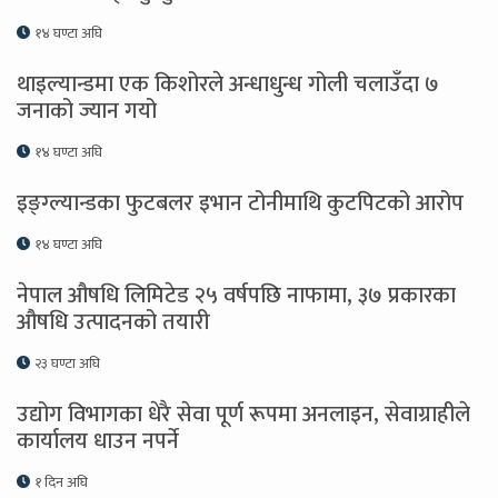
१४ घण्टा अघि
थाइल्यान्डमा एक किशोरले अन्धाधुन्ध गोली चलाउँदा ७
जनाको ज्यान गयो
१४ घण्टा अघि
इङ्ग्ल्यान्डका फुटबलर इभान टोनीमाथि कुटपिटको आरोप
१४ घण्टा अघि
नेपाल औषधि लिमिटेड २५ वर्षपछि नाफामा, ३७ प्रकारका
औषधि उत्पादनको तयारी
२३ घण्टा अघि
उद्योग विभागका धेरै सेवा पूर्ण रूपमा अनलाइन, सेवाग्राहीले
कार्यालय धाउन नपर्ने
१ दिन अघि