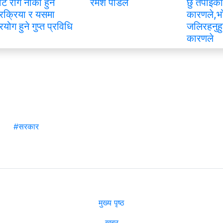
ाट रोग नीको हुने
रमेश पौडेल
छु तपाइको
्रक्रिया र यसमा
कारणले,भ
्रयोग हुने गुप्त प्रविधि
जलिरहनुहु
कारणले
#सरकार
मुख्य पृष्ठ
खबर