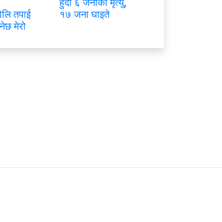
हुँदा ६ जनाको मृत्यु,
ोलि तपाई
१७ जना घाइते
नेछ मेरो