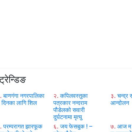
ट्रेन्डिङ
.
बाणगंगा नगरपालिका
२.
कपिलवस्तुका
३.
चन्द्र स
 दिनका लागि शिल
पत्रकार नन्दराम
आन्दोलन
पौडेलको सवारी
दुर्घटनामा मृत्यु
.
परम्परागत झारफूक
६.
जय फेसबुक ! –
७.
आज म 