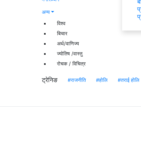
ब
प
अन्य
प
विश्व
बिचार
अर्थ/वाणिज्य
ज्योतिष /वास्तु
रोचक / विचित्र
ट्रेनिङ
#राजनीति
#होलि
#तराई होलि