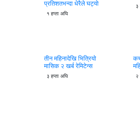
प्रतिशतभन्दा धेरैले घट्याे
३ 
१ हप्ता अघि
तीन महिनादेखि भित्रियो
कच
मासिक २ खर्ब रेमिटेन्स
महि
३ हप्ता अघि
२ 