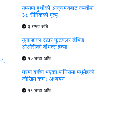
यमनमा हुथीको आक्रमणबाट कम्तीमा
३८ सैनिकको मृत्यु
३ घण्टा अघि
युगान्डाका स्टार फुटबलर डेभिड
ओओरीको बीभत्स हत्या
१० घण्टा अघि
ेट,
घरमा बगैँचा भएका मानिसमा मधुमेहको
जोखिम कम : अध्ययन
११ घण्टा अघि