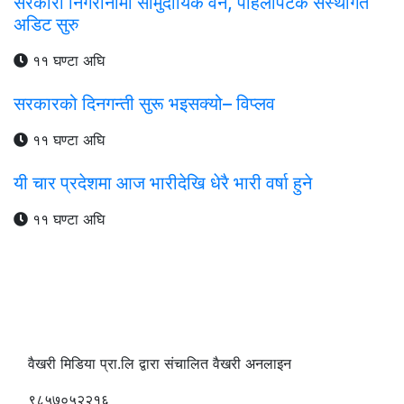
सरकारी निगरानीमा सामुदायिक वन, पहिलोपटक संस्थागत
अडिट सुरु
११ घण्टा अघि
सरकारको दिनगन्ती सुरू भइसक्यो– विप्लव
११ घण्टा अघि
यी चार प्रदेशमा आज भारीदेखि धेरै भारी वर्षा हुने
११ घण्टा अघि
वैखरी मिडिया प्रा.लि द्वारा संचालित वैखरी अनलाइन
९८५७०५२२१६