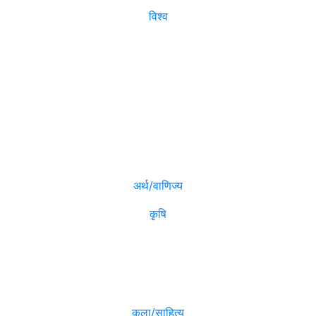
विश्व
विजनेश
मनोरञ्जन
अर्थ/वाणिज्य
कृषि
विविध
कला/साहित्य