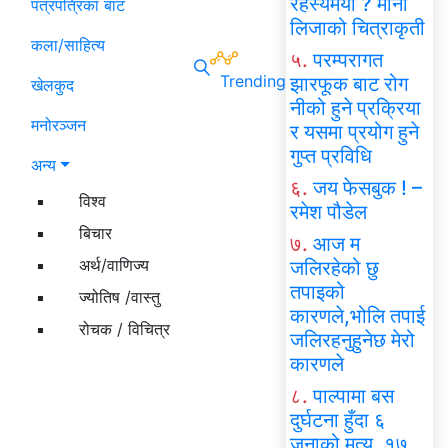
रहस्यमयी ? मोना
पत्रपत्रिका बाट
लिजाको चित्राकृती
कला/साहित्य
५.
परम्परागत
Trending
झारफूक बाट रोग
खेलकुद
नीको हुने प्रक्रिया
मनोरञ्जन
र यसमा प्रयोग हुने
गुप्त प्रविधि
अन्य
६.
जय फेसबुक ! –
विश्व
रमेश पौडेल
बिचार
७.
आज म
अर्थ/वाणिज्य
जलिरहेको छु
तपाइको
ज्योतिष /वास्तु
कारणले,भोलि तपाई
रोचक / विचित्र
जलिरहनुहुनेछ मेरो
कारणले
८.
पाल्पामा बस
दुर्घटना हुँदा ६
जनाको मृत्यु, १७