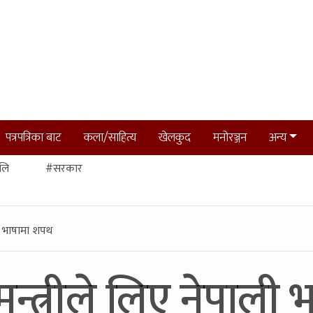
पत्रपत्रिका बाट
कला/साहित्य
खेलकुद
मनोरञ्जन
अन्य
लि
#सरकार
ली भाषामा शपथ
न्त्रीले लिए नेपाली