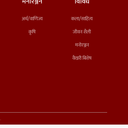
मनोरञ्जन
विविध
अर्थ/वाणिज्य
कला/साहित्य
कृषि
जीवन शैली
मनोरञ्जन
वैखरी बिशेष
.