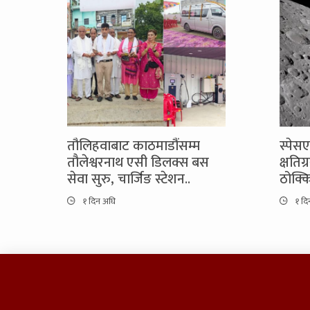
तौलिहवाबाट काठमाडौंसम्म
स्पेस
तौलेश्वरनाथ एसी डिलक्स बस
क्षतिग
सेवा सुरु, चार्जिङ स्टेशन..
ठोक्क
१ दिन अघि
१ दि