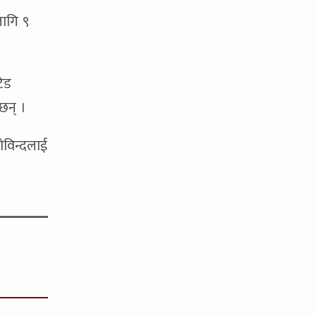
लागि ९
ेड
छन् ।
ोविन्दलाई