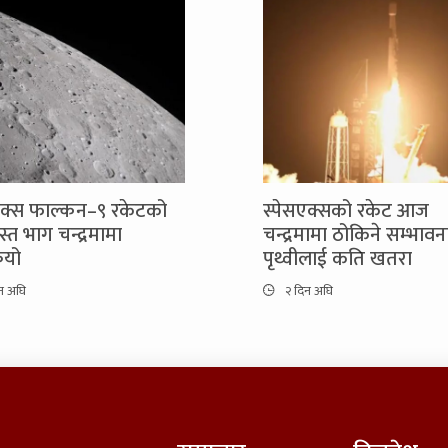
एक्स फाल्कन–९ रकेटको
स्पेसएक्सको रकेट आज
्रस्त भाग चन्द्रमामा
चन्द्रमामा ठोकिने सम्भावन
ियो
पृथ्वीलाई कति खतरा
न अघि
२ दिन अघि