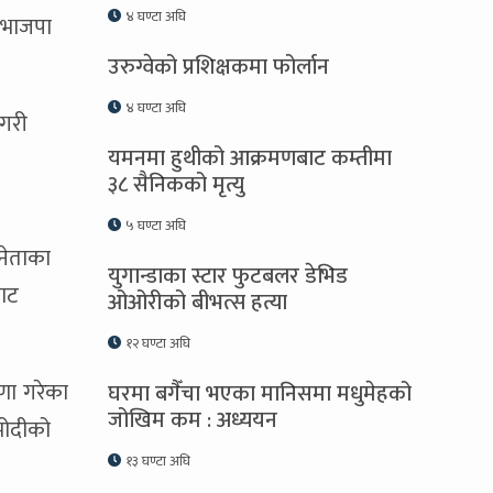
४ घण्टा अघि
 भाजपा
उरुग्वेको प्रशिक्षकमा फोर्लान
४ घण्टा अघि
 गरी
यमनमा हुथीको आक्रमणबाट कम्तीमा
३८ सैनिकको मृत्यु
५ घण्टा अघि
नेताका
युगान्डाका स्टार फुटबलर डेभिड
बाट
ओओरीको बीभत्स हत्या
१२ घण्टा अघि
णा गरेका
घरमा बगैँचा भएका मानिसमा मधुमेहको
जोखिम कम : अध्ययन
मोदीको
१३ घण्टा अघि