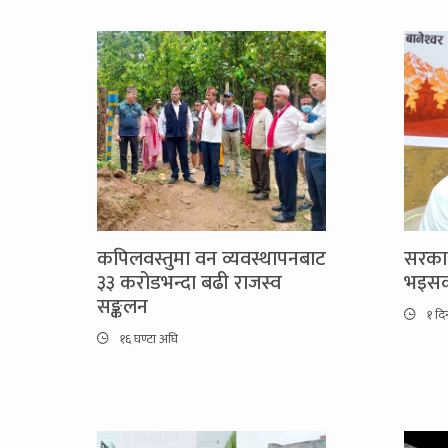
कपिलवस्तुमा वन व्यवस्थापनबाट
सरकार
३३ करोडभन्दा बढी राजस्व
भइसक्
सङ्कलन
१ दि
१६ घण्टा अघि