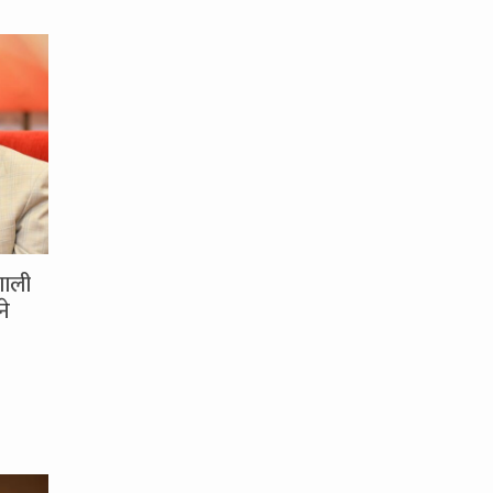
णाली
ने