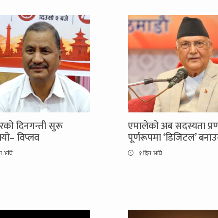
को दिनगन्ती सुरू
एमालेको अब सदस्यता प्र
यो– विप्लव
पूर्णरूपमा ‘डिजिटल’ बनाउ
न अघि
१ दिन अघि