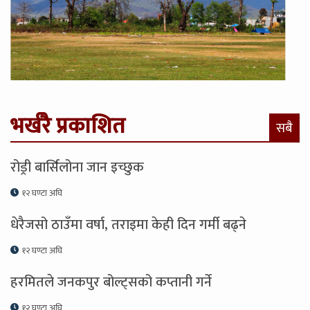
भर्खरै प्रकाशित
सबै
रोड्री बार्सिलोना जान इच्छुक
१२ घण्टा अघि
धेरैजसो ठाउँमा वर्षा, तराइमा केही दिन गर्मी बढ्ने
१२ घण्टा अघि
हरमितले जनकपुर बोल्ट्सको कप्तानी गर्ने
१२ घण्टा अघि