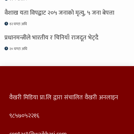
वैशाख यता विपद्बाट २०५ जनाको मृत्यु, ५ जना बेपत्ता
१२ घण्टा अघि
प्रधानमन्त्रीले भारतीय र चिनियाँ राजदूत भेट्दै
२० घण्टा अघि
वैखरी मिडिया प्रा.लि द्वारा संचालित वैखरी अनलाइन
९८५७०५२२१६