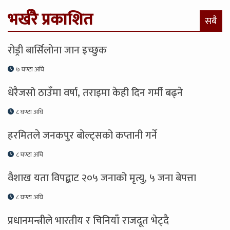
भर्खरै प्रकाशित
सबै
रोड्री बार्सिलोना जान इच्छुक
७ घण्टा अघि
धेरैजसो ठाउँमा वर्षा, तराइमा केही दिन गर्मी बढ्ने
८ घण्टा अघि
हरमितले जनकपुर बोल्ट्सको कप्तानी गर्ने
८ घण्टा अघि
वैशाख यता विपद्बाट २०५ जनाको मृत्यु, ५ जना बेपत्ता
८ घण्टा अघि
प्रधानमन्त्रीले भारतीय र चिनियाँ राजदूत भेट्दै