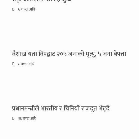
७ घण्टा अघि
वैशाख यता विपद्बाट २०५ जनाको मृत्यु, ५ जना बेपत्ता
८ घण्टा अघि
प्रधानमन्त्रीले भारतीय र चिनियाँ राजदूत भेट्दै
१६ घण्टा अघि