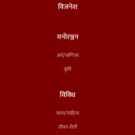
विजनेश
मनोरञ्जन
अर्थ/वाणिज्य
कृषि
विविध
कला/साहित्य
जीवन शैली