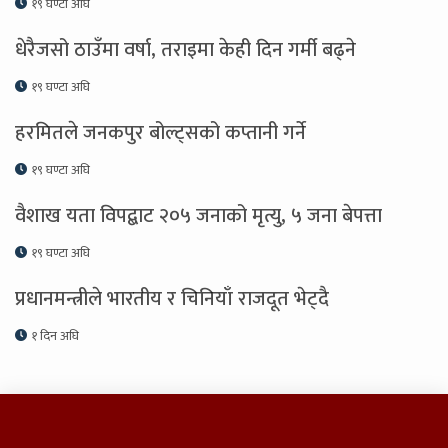
१९ घण्टा अघि
धेरैजसो ठाउँमा वर्षा, तराइमा केही दिन गर्मी बढ्ने
१९ घण्टा अघि
हरमितले जनकपुर बोल्ट्सको कप्तानी गर्ने
१९ घण्टा अघि
वैशाख यता विपद्बाट २०५ जनाको मृत्यु, ५ जना बेपत्ता
१९ घण्टा अघि
प्रधानमन्त्रीले भारतीय र चिनियाँ राजदूत भेट्दै
१ दिन अघि