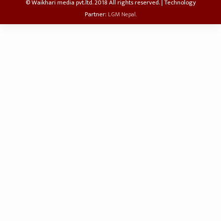
© Waikhari media pvt.ltd. 2018 All rights reserved. | Technology
Partner:
LGM Nepal.