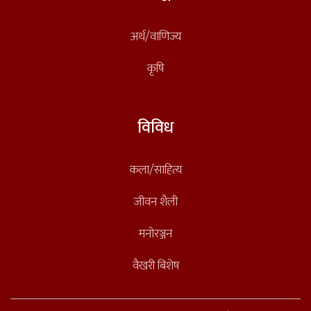
अर्थ/वाणिज्य
कृषि
विविध
कला/साहित्य
जीवन शैली
मनोरञ्जन
वैखरी बिशेष