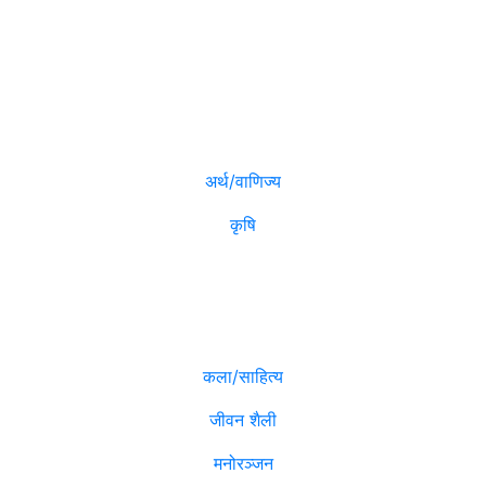
विजनेश
मनोरञ्जन
अर्थ/वाणिज्य
कृषि
विविध
कला/साहित्य
जीवन शैली
मनोरञ्जन