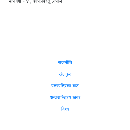
बाणगंगा - ४ , कपिलवस्तु ,नेपाल
सम्पादक
:
रमेश पौडेल
समाचार
राजनीति
खेलकुद
पत्रपत्रिका बाट
अन्तरास्ट्रिय खबर
विश्व