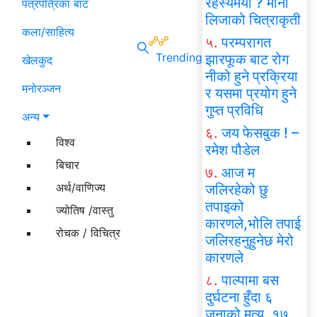
रहस्यमयी ? मोना
पत्रपत्रिका बाट
लिजाको चित्राकृती
कला/साहित्य
५.
परम्परागत
Trending
झारफूक बाट रोग
खेलकुद
नीको हुने प्रक्रिया
मनोरञ्जन
र यसमा प्रयोग हुने
गुप्त प्रविधि
अन्य
६.
जय फेसबुक ! –
विश्व
रमेश पौडेल
बिचार
७.
आज म
अर्थ/वाणिज्य
जलिरहेको छु
तपाइको
ज्योतिष /वास्तु
कारणले,भोलि तपाई
रोचक / विचित्र
जलिरहनुहुनेछ मेरो
कारणले
८.
पाल्पामा बस
दुर्घटना हुँदा ६
जनाको मृत्यु, १७