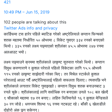
421
10:49 PM – Jun 15, 2019
102 people are talking about this
Twitter Ads info and privacy
कार्डिफमा टस हारेर पहिले ब्याटिङ गरेको अष्ट्रेलियाले कप्तान फिन्चको
शतक मद्दतमा निर्धारित ५० ओभरमा ८ विकेट गुमाएर ३३४ रनको बनाएको
थियो। ३३५ रनको लक्ष्य पछ्याएको श्रीलंका ४५.५ ओभरमा २४७ रनमा
अलआउट भयो।
लक्ष्य पछ्याउने क्रममा श्रीलंकाले उत्कृष्ट सुरुवात गरेको थियो। कप्तान
दिमुथ करुणारत्ने र कुशल परेराले पहिलो विकेटका लागि १५.५ ओभरमै
११५ रनको उत्कृष्ट साझेदारी गरेका थिए। तर मिचेल स्टार्कले कुशल
परेरालाई आउट गर्दै अष्ट्रेलियालाई पहिलो सफलता दिलाए। त्यसपछि भने
श्रीलंकाले लगातार विकेट गुमाइरह्यो। कप्तान दिमुथ शतक बनाउनबाट ३
रनले चुके। श्रीलंकालाई लागि सर्वाधिक रन बनाएका उनले १०८ बल खेल्दै
९ चौकाको मद्दतमा ९७ रन बनाए। लहिरु थिरिमानेले १६ र कुशल मेन्डिसले
३० रन जोडे। धनन्जय शिल्भा १६ रनमा नटबउट रहे। बाँकी ६ खेलाडीले
दोहोरो अंक छुन सकेनन्।