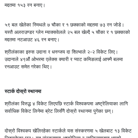
मद्दतमा १५३ रन बनाए।
५९ बल खेलेका स्मिथले ७ चौका र १ छक्काको मद्दतमा ७३ रन जोडे।
यस्तै अलराउण्डर ग्लेन म्याक्सवेलले २५ बल खेल्दै ५ चौका र १ छक्काको
मद्दतमा नटआउट ४६ रन बनाए।
श्रीलंकाका इरुस उदाना र धनन्जय दा शिल्भाले २-२ विकेट लिए।
उदानाले ४९औं ओभरमा एलेक्स क्यारी र प्याट कमिङलाई आफ्नै बलमा
रनआउट समेत गरेका थिए।
स्टार्क दोस्रो स्थानमा
श्रीलंका विरुद्ध ४ विकेट लिएपछि स्टार्क विश्वकपमा अष्ट्रेलियाका लागि
सर्वाधिक विकेट लिनेमा ब्रेट लिसँगै दोस्रो स्थानमा पुगेका छन्।
दोस्रो विश्वकप खेलिरहेका स्टार्कले यस संस्करणमा ५ खेलबाट १३ विकेट
लिइसकेका छन्। गत संस्करणमा अष्ट्रेलिया र न्यूजिल्याण्डमा भएको