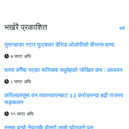
भर्खरै प्रकाशित
सबै
युगान्डाका स्टार फुटबलर डेभिड ओओरीको बीभत्स हत्या
७ घण्टा अघि
घरमा बगैँचा भएका मानिसमा मधुमेहको जोखिम कम : अध्ययन
८ घण्टा अघि
कपिलवस्तुमा वन व्यवस्थापनबाट ३३ करोडभन्दा बढी राजस्व
सङ्कलन
११ घण्टा अघि
रुरुमा बन्यो नेपालकै दोस्रो लामो झोलुङ्गे पुल