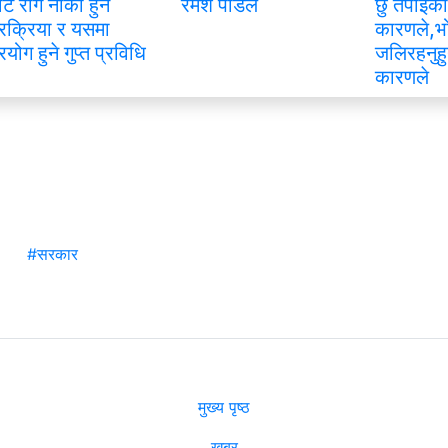
ाट रोग नीको हुने
रमेश पौडेल
छु तपाइको
्रक्रिया र यसमा
कारणले,भ
्रयोग हुने गुप्त प्रविधि
जलिरहनुहु
कारणले
#सरकार
मुख्य पृष्ठ
खबर