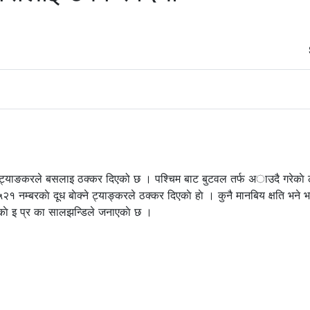
 बोक्ने ट्याङकरले बसलाइ ठक्कर दिएको छ । पश्चिम बाट बुटवल तर्फ अाउदै गरेकाे
म्बरकाे दूध बाेक्ने ट्याङ्करले ठक्कर दिएकाे हाे । कुनै मानबिय क्षति भने 
ेकाे इ प्र का सालझन्डिले जनाएकाे छ ।