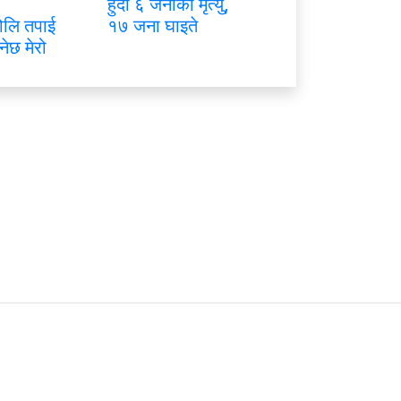
हुँदा ६ जनाको मृत्यु,
ोलि तपाई
१७ जना घाइते
नेछ मेरो