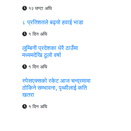
१२ घण्टा अघि
८ प्रतिशतले बढ्यो हवाई भाडा
१ दिन अघि
लुम्बिनी प्रदेशका धेरै ठाउँमा
मध्यमदेखि ठूलो वर्षा
१ दिन अघि
स्पेसएक्सको रकेट आज चन्द्रमामा
ठोकिने सम्भावना, पृथ्वीलाई कति
खतरा
१ दिन अघि