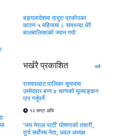
बङ्गलादेशमा दादुरा प्रकोपका
कारण ५ महिनामा ८ सयभन्दा धेरै
बालबालिकाको ज्यान गयो
ा
भर्खरै प्रकाशित
सबै
रास्वपाबाट पालिका चुनावमा
उम्मेदवार बन्न ४ चरणको मूल्याङ्कन
पार गर्नुपर्ने
१२ घण्टा अघि
दा
्था
‘जय नेपाल पार्टी’ घोषणाको तयारी,
दुर्गा सर्वोच्च नेता, धवल अध्यक्ष