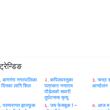
ट्रेन्डिङ
.
बाणगंगा नगरपालिका
२.
कपिलवस्तुका
३.
चन्द्र स
 दिनका लागि शिल
पत्रकार नन्दराम
आन्दोलन
पौडेलको सवारी
दुर्घटनामा मृत्यु
.
परम्परागत झारफूक
६.
जय फेसबुक ! –
७.
आज म 