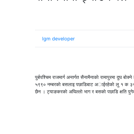
lgm developer
पुर्बपश्चिम राजमार्ग अन्तर्गत सैनामैनाकाे रामापुरमा दुघ
५९९० नम्बरकाे बसलाइ पछाडिबाट अाईरहेकाे लु १ क ३५२१ न
छैन । ट्याङकरकाे अघिल्लाे भाग र बसकाे पछाडि क्षति पुग