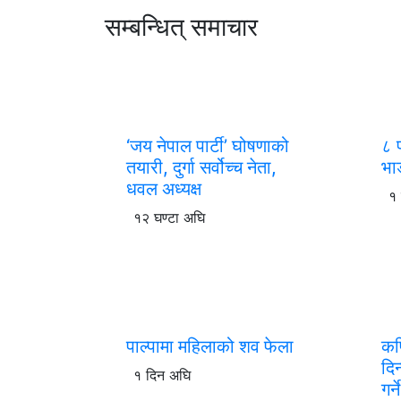
सम्बन्धित् समाचार
‘जय नेपाल पार्टी’ घोषणाको
८ 
तयारी, दुर्गा सर्वोच्च नेता,
भा
धवल अध्यक्ष
१
१२ घण्टा अघि
पाल्पामा महिलाको शव फेला
कपि
दिन
१ दिन अघि
गर्न