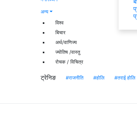
ब
प
अन्य
प
विश्व
बिचार
अर्थ/वाणिज्य
ज्योतिष /वास्तु
रोचक / विचित्र
ट्रेनिङ
#राजनीति
#होलि
#तराई होलि