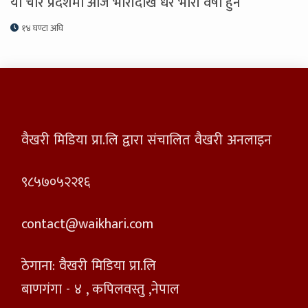
यी चार प्रदेशमा आज भारीदेखि धेरै भारी वर्षा हुने
१४ घण्टा अघि
वैखरी मिडिया प्रा.लि द्वारा संचालित वैखरी अनलाइन
९८५७०५२२१६
contact@waikhari.com
ठेगाना: वैखरी मिडिया प्रा.लि
बाणगंगा - ४ , कपिलवस्तु ,नेपाल