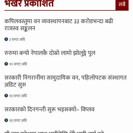
भर्खरै प्रकाशित
सबै
कपिलवस्तुमा वन व्यवस्थापनबाट ३३ करोडभन्दा बढी
राजस्व सङ्कलन
३ घण्टा अघि
रुरुमा बन्यो नेपालकै दोस्रो लामो झोलुङ्गे पुल
१० घण्टा अघि
सरकारी निगरानीमा सामुदायिक वन, पहिलोपटक संस्थागत
अडिट सुरु
१३ घण्टा अघि
सरकारको दिनगन्ती सुरू भइसक्यो– विप्लव
१३ घण्टा अघि