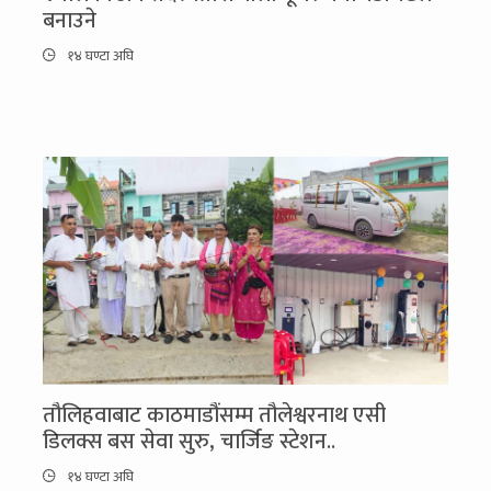
बनाउने
१४ घण्टा अघि
तौलिहवाबाट काठमाडौंसम्म तौलेश्वरनाथ एसी
डिलक्स बस सेवा सुरु, चार्जिङ स्टेशन..
१४ घण्टा अघि