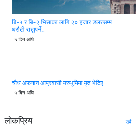
बि-१ र बि-२ भिसाका लागि २० हजार डलरसम्म
धरौटी राख्नुपर्ने..
५ दिन अघि
चौध अफगान आप्रवासी मरुभूमिमा मृत भेटिए
५ दिन अघि
लोकप्रिय
सबै