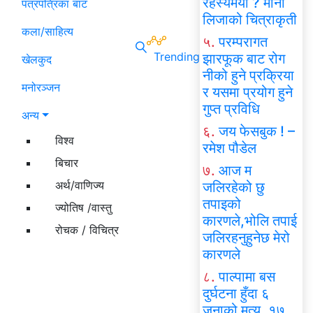
रहस्यमयी ? मोना
पत्रपत्रिका बाट
लिजाको चित्राकृती
कला/साहित्य
५.
परम्परागत
Trending
झारफूक बाट रोग
खेलकुद
नीको हुने प्रक्रिया
मनोरञ्जन
र यसमा प्रयोग हुने
गुप्त प्रविधि
अन्य
६.
जय फेसबुक ! –
विश्व
रमेश पौडेल
बिचार
७.
आज म
अर्थ/वाणिज्य
जलिरहेको छु
तपाइको
ज्योतिष /वास्तु
कारणले,भोलि तपाई
रोचक / विचित्र
जलिरहनुहुनेछ मेरो
कारणले
८.
पाल्पामा बस
दुर्घटना हुँदा ६
जनाको मृत्यु, १७