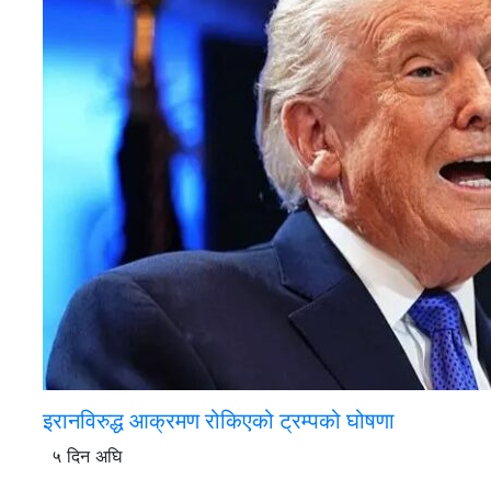
इरानविरुद्ध आक्रमण रोकिएको ट्रम्पको घोषणा
५ दिन अघि