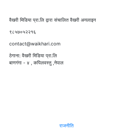
वैखरी मिडिया प्रा.लि द्वारा संचालित वैखरी अनलाइन
९८५७०५२२१६
contact@waikhari.com
ठेगाना: वैखरी मिडिया प्रा.लि
बाणगंगा - ४ , कपिलवस्तु ,नेपाल
सम्पादक
:
रमेश पौडेल
समाचार
राजनीति