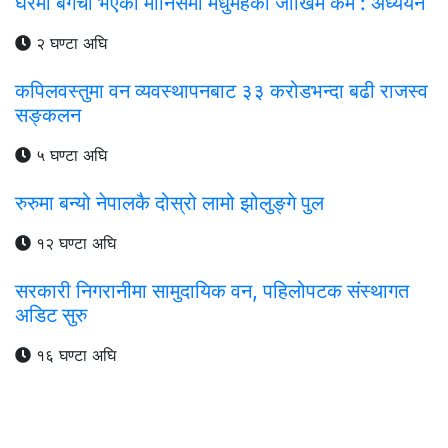
घरमा बगैँचा भएका मानिसमा मधुमेहको जोखिम कम : अध्ययन
२ घण्टा अघि
कपिलवस्तुमा वन व्यवस्थापनबाट ३३ करोडभन्दा बढी राजस्व
सङ्कलन
५ घण्टा अघि
रुरुमा बन्यो नेपालकै दोस्रो लामो झोलुङ्गे पुल
१२ घण्टा अघि
सरकारी निगरानीमा सामुदायिक वन, पहिलोपटक संस्थागत
अडिट सुरु
१६ घण्टा अघि