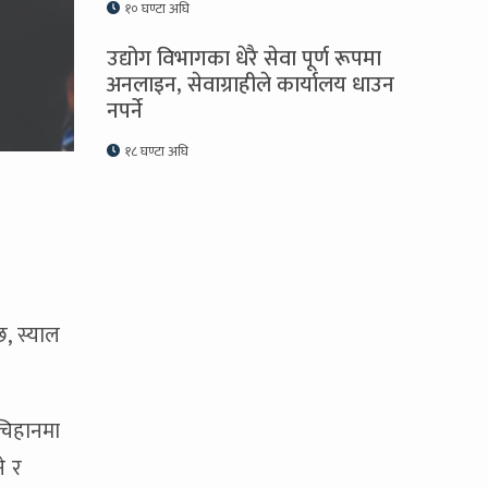
१० घण्टा अघि
उद्योग विभागका धेरै सेवा पूर्ण रूपमा
अनलाइन, सेवाग्राहीले कार्यालय धाउन
नपर्ने
१८ घण्टा अघि
छ, स्याल
 चिहानमा
े र