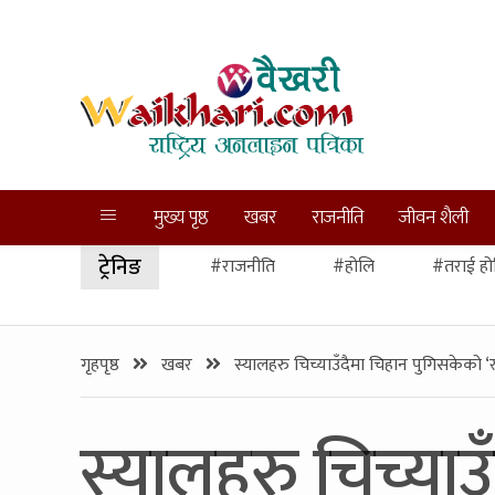
मुख्य पृष्ठ
खबर
राजनीति
जीवन शैली
ट्रेनिङ
#राजनीति
#होलि
#तराई हो
गृहपृष्ठ
खबर
स्यालहरु चिच्याउँदैमा चिहान पुगिसकेको ‘राजस
स्यालहरु चिच्याउ