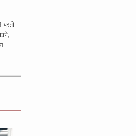
 यस्तो
ाउने,
मा