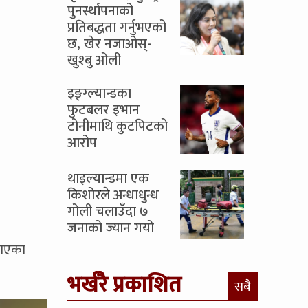
पुनर्स्थापनाको
प्रतिबद्धता गर्नुभएको
छ, खेर नजाओस्-
खुश्बु ओली
इङ्ग्ल्यान्डका
फुटबलर इभान
टोनीमाथि कुटपिटको
आरोप
थाइल्यान्डमा एक
किशोरले अन्धाधुन्ध
गोली चलाउँदा ७
जनाको ज्यान गयो
ताएका
भर्खरै प्रकाशित
सबै