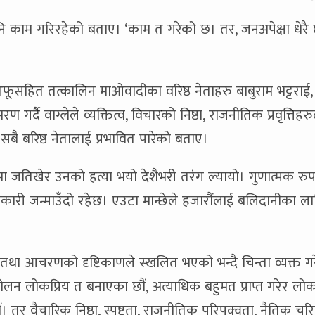
पनि काम गरिरहेको बताए। ‘काम त गरेको छ। तर, जनअपेक्षा धेरै 
।
आफूसहित तत्कालिन माओवादीका वरिष्ठ नेताहरु बाबुराम भट्टराई
गर्दै वाग्लेले व्यक्तित्व, विचारको निष्ठा, राजनीतिक प्रवृत्तिहर
सबै बरिष्ठ नेतालाई प्रभावित पारेको बताए।
 जतिखेर उनको हत्या भयो देशैभरी तरंग ल्यायो। गुणात्मक रु
क्रान्तिकारी जन्माउँदो रहेछ। एउटा मान्छेले हजारौंलाई बलिदानीका ल
र तथा आचरणको दृष्टिकाणले स्खलित भएको भन्दै चिन्ता व्यक्त गर
आन्दोलन लोकप्रिय त बनाएका छौं, अत्याधिक बहुमत प्राप्त गरेर लोक
। तर वैचारिक निष्ठा, स्पष्टता, राजनीतिक परिपक्वता, नैतिक चरित