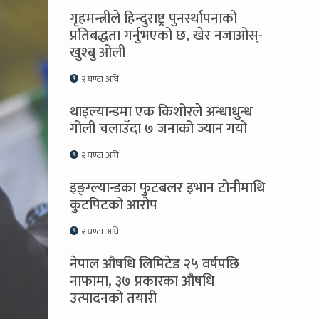
गृहमन्त्रीले हिन्दुराष्ट्र पुनर्स्थापनाको
प्रतिबद्धता गर्नुभएको छ, खेर नजाओस्-
खुश्बु ओली
२ घण्टा अघि
थाइल्यान्डमा एक किशोरले अन्धाधुन्ध
गोली चलाउँदा ७ जनाको ज्यान गयो
२ घण्टा अघि
इङ्ग्ल्यान्डका फुटबलर इभान टोनीमाथि
कुटपिटको आरोप
२ घण्टा अघि
नेपाल औषधि लिमिटेड २५ वर्षपछि
नाफामा, ३७ प्रकारका औषधि
उत्पादनको तयारी