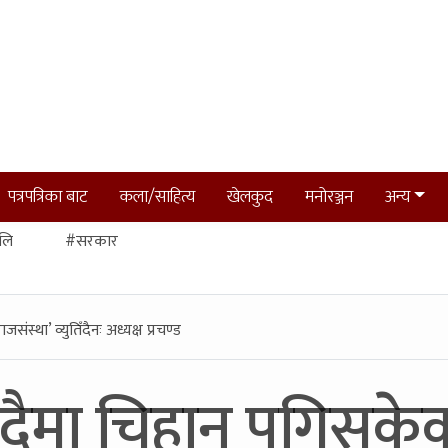
पत्रपत्रिका बाट
कला/साहित्य
खेलकुद
मनोरञ्जन
अन्य
लि
#सरकार
ंस्था’ व्युतिँदैनः अध्यक्ष प्रचण्ड
ँदैमा चिहान पुगिसकेक