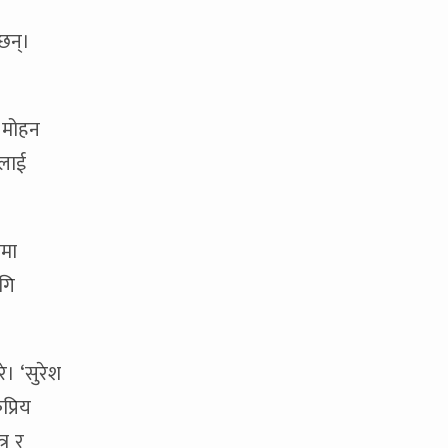
छन्।
, मोहन
ुलाई
पमा
ागि
े। ‘सुरेश
प्रिय
्र र