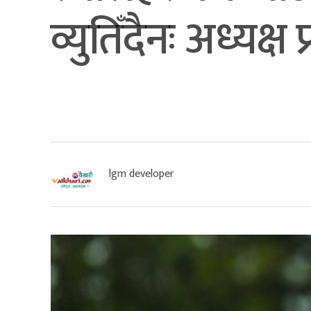
व्युतिँदैनः अध्यक्ष 
lgm developer