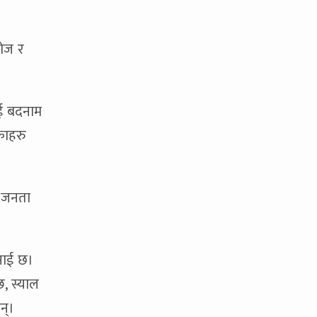
लोज र
ाई बदनाम
काहरु
, जनता
भनाई छ।
छ, स्याल
ुन्।