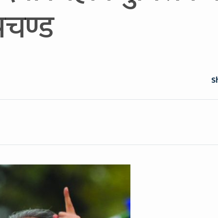
प्रचण्ड
S