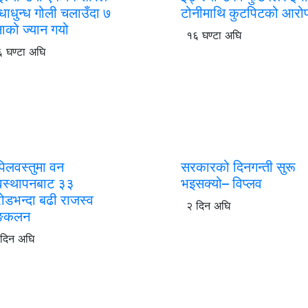
्धाधुन्ध गोली चलाउँदा ७
टोनीमाथि कुटपिटको आरो
ाको ज्यान गयो
१६ घण्टा अघि
 घण्टा अघि
िलवस्तुमा वन
सरकारको दिनगन्ती सुरू
यवस्थापनबाट ३३
भइसक्यो– विप्लव
ोडभन्दा बढी राजस्व
२ दिन अघि
्कलन
 दिन अघि