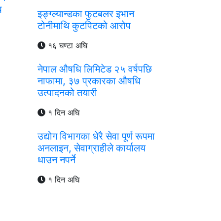
प
इङ्ग्ल्यान्डका फुटबलर इभान
टोनीमाथि कुटपिटको आरोप
१६ घण्टा अघि
नेपाल औषधि लिमिटेड २५ वर्षपछि
नाफामा, ३७ प्रकारका औषधि
उत्पादनको तयारी
१ दिन अघि
उद्योग विभागका धेरै सेवा पूर्ण रूपमा
अनलाइन, सेवाग्राहीले कार्यालय
धाउन नपर्ने
१ दिन अघि