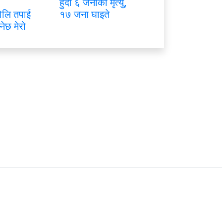
हुँदा ६ जनाको मृत्यु,
ोलि तपाई
१७ जना घाइते
नेछ मेरो