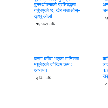
पुनर्स्थापनाको प्रतिबद्धता
अन
गर्नुभएको छ, खेर नजाओस्-
जन
खुश्बु ओली
१६
१६ घण्टा अघि
घरमा बगैँचा भएका मानिसमा
कप
मधुमेहको जोखिम कम :
व्
अध्ययन
कर
सङ
२ दिन अघि
२