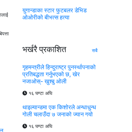
युगान्डाका स्टार फुटबलर डेभिड
मालाई
ओओरीको बीभत्स हत्या
ेपत्ता
भर्खरै प्रकाशित
सबै
गृहमन्त्रीले हिन्दुराष्ट्र पुनर्स्थापनाको
प्रतिबद्धता गर्नुभएको छ, खेर
नजाओस्- खुश्बु ओली
१६ घण्टा अघि
थाइल्यान्डमा एक किशोरले अन्धाधुन्ध
गोली चलाउँदा ७ जनाको ज्यान गयो
१६ घण्टा अघि
ान