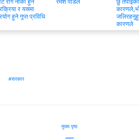
ाट रोग नीको हुने
रमेश पौडेल
छु तपाइको
्रक्रिया र यसमा
कारणले,भ
्रयोग हुने गुप्त प्रविधि
जलिरहनुहु
कारणले
#सरकार
मुख्य पृष्ठ
खबर