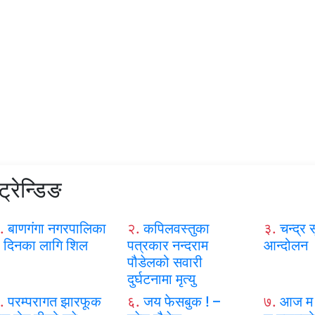
ट्रेन्डिङ
.
बाणगंगा नगरपालिका
२.
कपिलवस्तुका
३.
चन्द्र स
 दिनका लागि शिल
पत्रकार नन्दराम
आन्दोलन
पौडेलको सवारी
दुर्घटनामा मृत्यु
.
परम्परागत झारफूक
६.
जय फेसबुक ! –
७.
आज म 