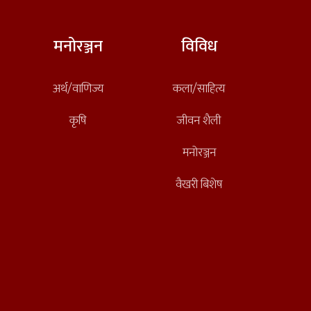
मनोरञ्जन
विविध
अर्थ/वाणिज्य
कला/साहित्य
कृषि
जीवन शैली
मनोरञ्जन
वैखरी बिशेष