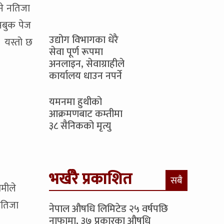
ने नतिजा
सबुक पेज
उद्योग विभागका धेरै
। यस्तो छ
सेवा पूर्ण रूपमा
अनलाइन, सेवाग्राहीले
कार्यालय धाउन नपर्ने
यमनमा हुथीको
आक्रमणबाट कम्तीमा
३८ सैनिकको मृत्यु
भर्खरै प्रकाशित
सबै
मीले
नतिजा
नेपाल औषधि लिमिटेड २५ वर्षपछि
नाफामा, ३७ प्रकारका औषधि