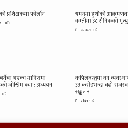
ेको प्रशिक्षकमा फोर्लान
यमनमा हुथीको आक्रमणब
कम्तीमा ३८ सैनिकको मृत्यु
्टा अघि
१६ घण्टा अघि
बगैँचा भएका मानिसमा
कपिलवस्तुमा वन व्यवस्थ
हको जोखिम कम : अध्ययन
३३ करोडभन्दा बढी राजस्व
सङ्कलन
न अघि
१ दिन अघि