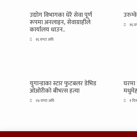
उद्योग विभागका धेरै सेवा पूर्ण
उरुग्व
रूपमा अनलाइन, सेवाग्राहीले
१६ घण
कार्यालय धाउन..
१६ घण्टा अघि
युगान्डाका स्टार फुटबलर डेभिड
घरमा 
ओओरीको बीभत्स हत्या
मधुमे
२४ घण्टा अघि
१ दि