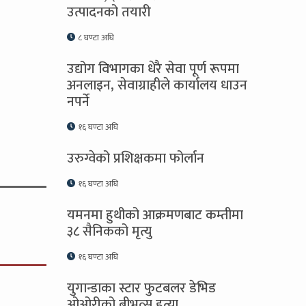
उत्पादनको तयारी
८ घण्टा अघि
उद्योग विभागका धेरै सेवा पूर्ण रूपमा
अनलाइन, सेवाग्राहीले कार्यालय धाउन
नपर्ने
१६ घण्टा अघि
उरुग्वेको प्रशिक्षकमा फोर्लान
१६ घण्टा अघि
यमनमा हुथीको आक्रमणबाट कम्तीमा
३८ सैनिकको मृत्यु
१६ घण्टा अघि
युगान्डाका स्टार फुटबलर डेभिड
ओओरीको बीभत्स हत्या