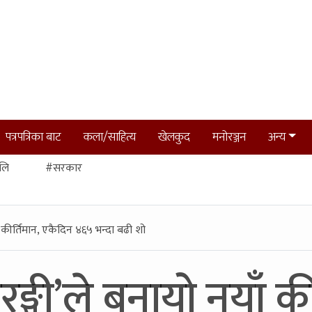
पत्रपत्रिका बाट
कला/साहित्य
खेलकुद
मनोरञ्जन
अन्य
लि
#सरकार
ाँ कीर्तिमान, एकैदिन ४६५ भन्दा बढी शो
ारङ्गी’ले बनायो नयाँ क