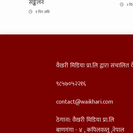
सङ्कलन
२ दि
१ दिन अघि
वैखरी मिडिया प्रा.लि द्वारा संचालि
९८५७०५२२१६
contact@waikhari.com
ठेगाना: वैखरी मिडिया प्रा.लि
बाणगंगा - ४ , कपिलवस्तु ,नेपाल