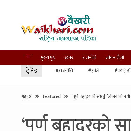
मुख्य पृष्ठ
खबर
राजनीति
जीवन शैली
ट्रेनिङ
#राजनीति
#होलि
#तराई हो
गृहपृष्ठ
Featured
‘पूर्ण बहादुरको सारङ्गी’ले बनायो नय
‘पूर्ण बहादुरको स