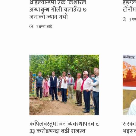
थाइल्यान्डमा एक किशोरले
इङ्ग्
अन्धाधुन्ध गोली चलाउँदा ७
टोनी
जनाको ज्यान गयो
२ घण
२ घण्टा अघि
कपिलवस्तुमा वन व्यवस्थापनबाट
सरकार
३३ करोडभन्दा बढी राजस्व
भइसक्