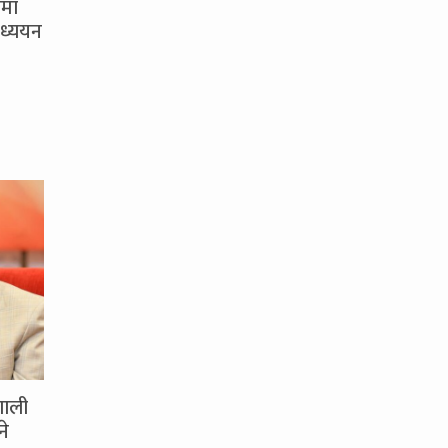
समा
ध्ययन
णाली
ने