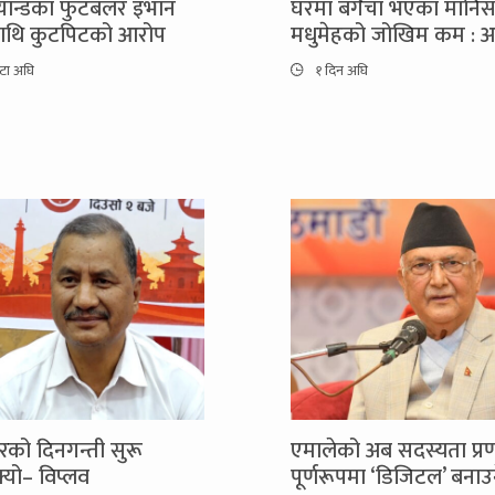
ल्यान्डका फुटबलर इभान
घरमा बगैँचा भएका मानि
माथि कुटपिटको आरोप
मधुमेहको जोखिम कम : अ
्टा अघि
१ दिन अघि
को दिनगन्ती सुरू
एमालेको अब सदस्यता प्र
यो– विप्लव
पूर्णरूपमा ‘डिजिटल’ बनाउ