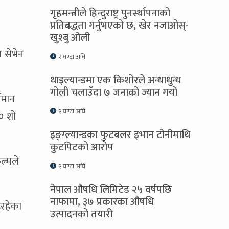
गृहमन्त्रीले हिन्दुराष्ट्र पुनर्स्थापनाको
प्रतिबद्धता गर्नुभएको छ, खेर नजाओस्-
खुश्बु ओली
 सेभेन
२ घण्टा अघि
थाइल्यान्डमा एक किशोरले अन्धाधुन्ध
गोली चलाउँदा ७ जनाको ज्यान गयो
िमान
२ घण्टा अघि
० शो
इङ्ग्ल्यान्डका फुटबलर इभान टोनीमाथि
कुटपिटको आरोप
ल्मले
२ घण्टा अघि
नेपाल औषधि लिमिटेड २५ वर्षपछि
नाफामा, ३७ प्रकारका औषधि
इरहेका
उत्पादनको तयारी