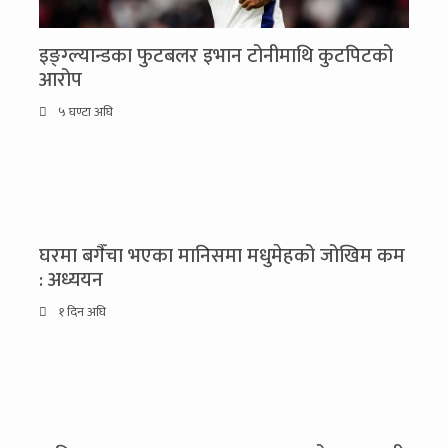
इङ्ग्ल्यान्डका फुटबलर इभान टोनीमाथि कुटपिटको
आरोप
५ घण्टा अघि
घरमा बगैँचा भएका मानिसमा मधुमेहको जोखिम कम
: अध्ययन
१ दिन अघि