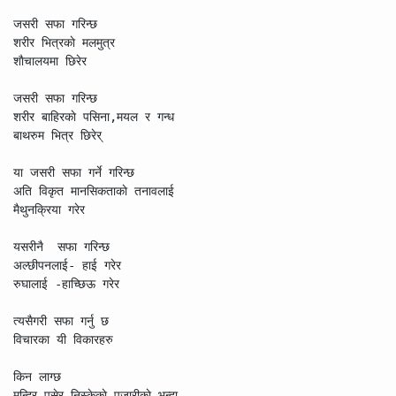
जसरी सफा गरिन्छ

शरीर भित्रकाे मलमुत्र

शाैचालयमा छिरेर

जसरी सफा गरिन्छ

शरीर बाहिरकाे पसिना,मयल र गन्ध

बाथरुम भित्र छिरेर्

या जसरी सफा गर्ने गरिन्छ 

अति विकृत मानसिकताकाे तनावलाई

मैथुनक्रिया गरेर

यसरीनै  सफा गरिन्छ

अल्छीपनलाई- हाई गरेर

रुघालाई -हाच्छिऊ गरेर

त्यसैगरी सफा गर्नु छ

विचारका यी विकारहरु

किन लाग्छ

मन्दिर पसेर निस्केकाे पुजारीकाे भन्दा
