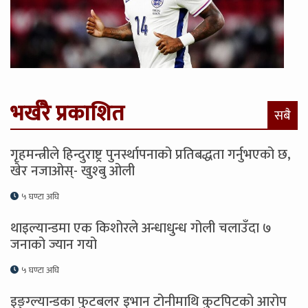
भर्खरै प्रकाशित
सबै
गृहमन्त्रीले हिन्दुराष्ट्र पुनर्स्थापनाको प्रतिबद्धता गर्नुभएको छ,
खेर नजाओस्- खुश्बु ओली
५ घण्टा अघि
थाइल्यान्डमा एक किशोरले अन्धाधुन्ध गोली चलाउँदा ७
जनाको ज्यान गयो
५ घण्टा अघि
इङ्ग्ल्यान्डका फुटबलर इभान टोनीमाथि कुटपिटको आरोप