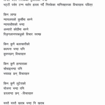
भट्टी पसेर टन्न मातेर हल्ला गर्दै निस्केका मानिसहरुका विचारहरू पवित्र

किन लाग्छ

न्यायलयकाे कुर्सीमा बस्ने 

न्यायाधीशकाे भन्दा

अध्यारो काेठीमा बस्ने

पिङ्गलानगरबधुकाे विचार स्वच्छ

किन कुनै बलत्कारीकाे 

कल्पना भन्दा पनि

कुरुपछन् विचारहरु

किन कुनै हत्याराका

साेचाइभन्दा पनि

भयावह छन् विचारहरु

किन कुनै लुटेराकाे

याेजना भन्दा पनि

डरलाग्दा छन् -विचारहरु

यस्तै यस्तै खराब भन्दा नि खराब
