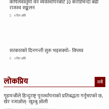
कपिलवस्तुमा वन व्यवस्थापनबाट ३३ करोडभन्दा बढी
राजस्व सङ्कलन
१ दिन अघि
सरकारको दिनगन्ती सुरू भइसक्यो– विप्लव
२ दिन अघि
लोकप्रिय
सबै
गृहमन्त्रीले हिन्दुराष्ट्र पुनर्स्थापनाको प्रतिबद्धता गर्नुभएको छ,
खेर नजाओस्- खुश्बु ओली