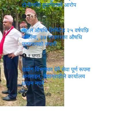
टोनीमाथि कुटपिटको आरोप
३१ मिनेट अघि
नेपाल औषधि लिमिटेड २५ वर्षपछि
नाफामा, ३७ प्रकारका औषधि
उत्पादनको तयारी
९ घण्टा अघि
उद्योग विभागका धेरै सेवा पूर्ण रूपमा
अनलाइन, सेवाग्राहीले कार्यालय
धाउन नपर्ने
१७ घण्टा अघि