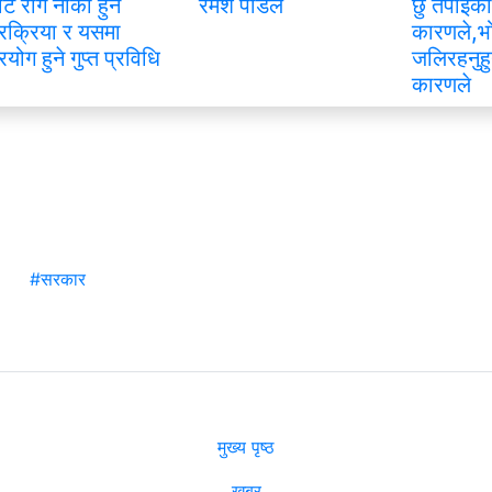
ाट रोग नीको हुने
रमेश पौडेल
छु तपाइको
्रक्रिया र यसमा
कारणले,भ
्रयोग हुने गुप्त प्रविधि
जलिरहनुहु
कारणले
#सरकार
मुख्य पृष्ठ
खबर