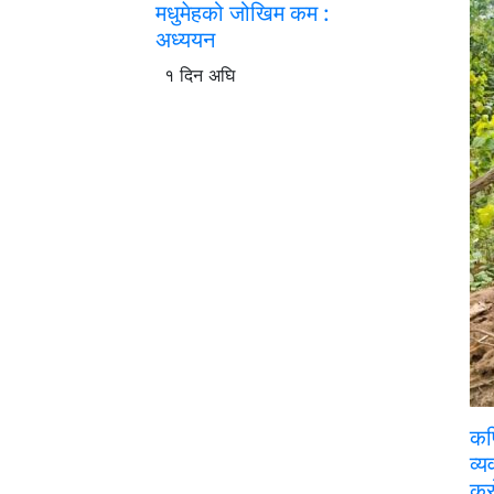
मधुमेहको जोखिम कम :
अध्ययन
१ दिन अघि
कप
व्
कर