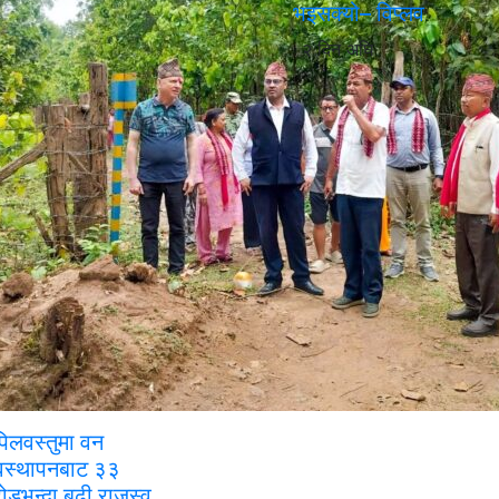
भइसक्यो– विप्लव
२ दिन अघि
िलवस्तुमा वन
यवस्थापनबाट ३३
ोडभन्दा बढी राजस्व