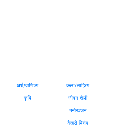
मनोरञ्जन
विविध
अर्थ/वाणिज्य
कला/साहित्य
कृषि
जीवन शैली
मनोरञ्जन
वैखरी बिशेष