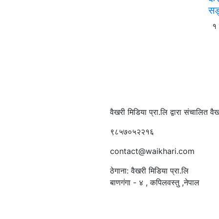
सङ
१
वैखरी मिडिया प्रा.लि द्वारा संचालित 
९८५७०५२२१६
contact@waikhari.com
ठेगाना: वैखरी मिडिया प्रा.लि
बाणगंगा - ४ , कपिलवस्तु ,नेपाल
सम्पादक
:
रमेश पौडेल