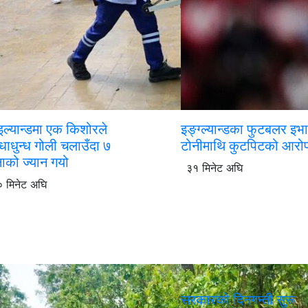
इल्यान्डमा एक किशोरले
इङ्ग्ल्यान्डका फुटबलर इभ
्धाधुन्ध गोली चलाउँदा ७
टोनीमाथि कुटपिटको आरो
ाको ज्यान गयो
३१ मिनेट अघि
 मिनेट अघि
सरकारको दिनगन्ती सुरू