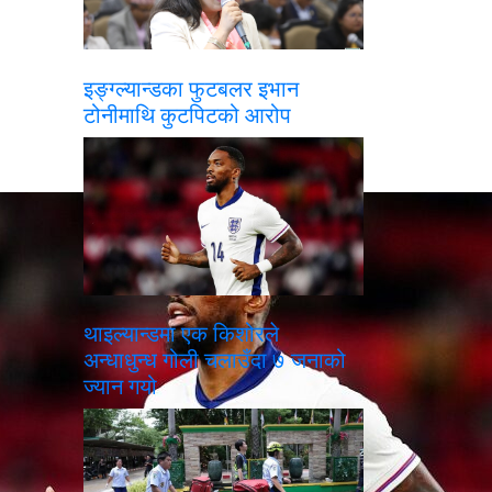
इङ्ग्ल्यान्डका फुटबलर इभान
टोनीमाथि कुटपिटको आरोप
थाइल्यान्डमा एक किशोरले
अन्धाधुन्ध गोली चलाउँदा ७ जनाको
ज्यान गयो