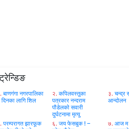
ट्रेन्डिङ
.
बाणगंगा नगरपालिका
२.
कपिलवस्तुका
३.
चन्द्र स
 दिनका लागि शिल
पत्रकार नन्दराम
आन्दोलन
पौडेलको सवारी
दुर्घटनामा मृत्यु
.
परम्परागत झारफूक
६.
जय फेसबुक ! –
७.
आज म 