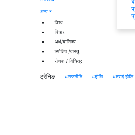
ब
प
अन्य
प
विश्व
बिचार
अर्थ/वाणिज्य
ज्योतिष /वास्तु
रोचक / विचित्र
ट्रेनिङ
#राजनीति
#होलि
#तराई होलि