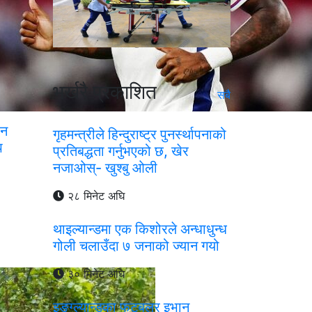
भर्खरै प्रकाशित
सबै
ान
गृहमन्त्रीले हिन्दुराष्ट्र पुनर्स्थापनाको
प
प्रतिबद्धता गर्नुभएको छ, खेर
नजाओस्- खुश्बु ओली
२८ मिनेट अघि
थाइल्यान्डमा एक किशोरले अन्धाधुन्ध
गोली चलाउँदा ७ जनाको ज्यान गयो
३० मिनेट अघि
इङ्ग्ल्यान्डका फुटबलर इभान