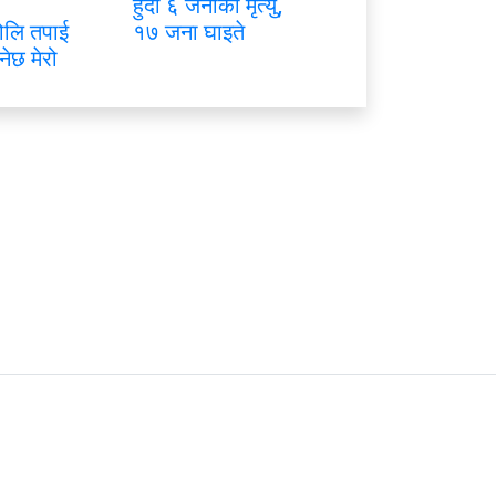
हुँदा ६ जनाको मृत्यु,
ोलि तपाई
१७ जना घाइते
नेछ मेरो