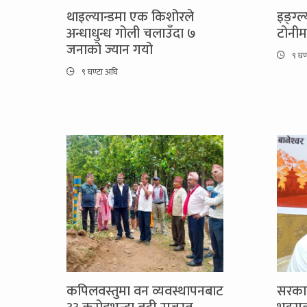
थाइल्यान्डमा एक किशोरले
इङ्ग्
अन्धाधुन्ध गोली चलाउँदा ७
टोनी
जनाको ज्यान गयो
९ घण
९ घण्टा अघि
कपिलवस्तुमा वन व्यवस्थापनबाट
सरकार