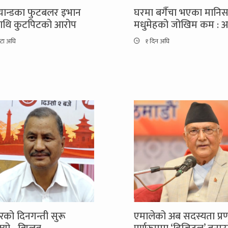
ल्यान्डका फुटबलर इभान
घरमा बगैँचा भएका मानि
माथि कुटपिटको आरोप
मधुमेहको जोखिम कम : अ
्टा अघि
१ दिन अघि
को दिनगन्ती सुरू
एमालेको अब सदस्यता प्र