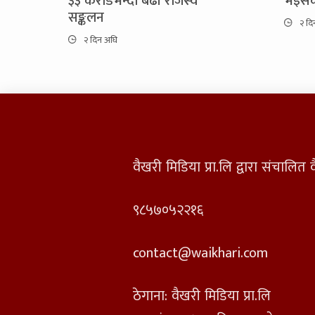
३३ करोडभन्दा बढी राजस्व
भइसक्
सङ्कलन
२ दि
२ दिन अघि
वैखरी मिडिया प्रा.लि द्वारा संचालि
९८५७०५२२१६
contact@waikhari.com
ठेगाना: वैखरी मिडिया प्रा.लि