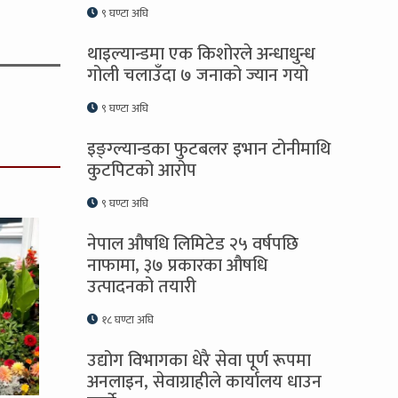
९ घण्टा अघि
थाइल्यान्डमा एक किशोरले अन्धाधुन्ध
गोली चलाउँदा ७ जनाको ज्यान गयो
९ घण्टा अघि
इङ्ग्ल्यान्डका फुटबलर इभान टोनीमाथि
कुटपिटको आरोप
९ घण्टा अघि
नेपाल औषधि लिमिटेड २५ वर्षपछि
नाफामा, ३७ प्रकारका औषधि
उत्पादनको तयारी
१८ घण्टा अघि
उद्योग विभागका धेरै सेवा पूर्ण रूपमा
अनलाइन, सेवाग्राहीले कार्यालय धाउन