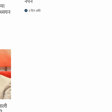
नपर्ने
समा
ध्ययन
१ दिन अघि
णाली