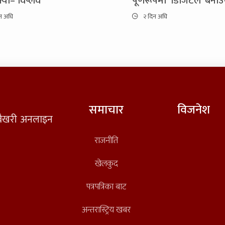
यो– विप्लव
पूर्णरूपमा ‘डिजिटल’ बनाउ
न अघि
२ दिन अघि
समाचार
विजनेश
त वैखरी अनलाइन
राजनीति
खेलकुद
पत्रपत्रिका बाट
अन्तरास्ट्रिय खबर