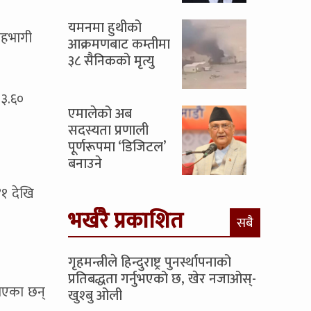
यमनमा हुथीको
 सहभागी
आक्रमणबाट कम्तीमा
३८ सैनिकको मृत्यु
 ३.६०
एमालेको अब
सदस्यता प्रणाली
पूर्णरूपमा ‘डिजिटल’
बनाउने
४१ देखि
भर्खरै प्रकाशित
सबै
गृहमन्त्रीले हिन्दुराष्ट्र पुनर्स्थापनाको
प्रतिबद्धता गर्नुभएको छ, खेर नजाओस्-
याएका छन्
खुश्बु ओली