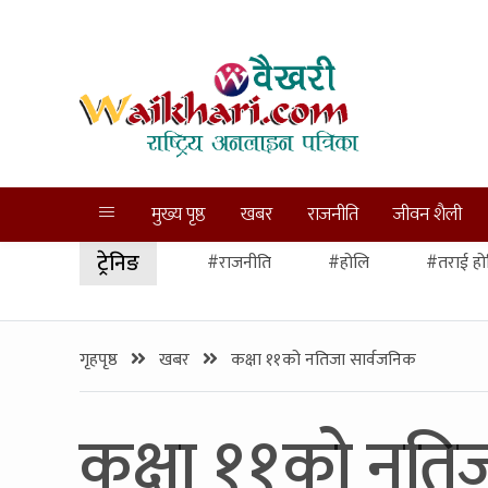
मुख्य पृष्ठ
खबर
राजनीति
जीवन शैली
ट्रेनिङ
#राजनीति
#होलि
#तराई हो
गृहपृष्ठ
खबर
कक्षा ११को नतिजा सार्वजनिक
कक्षा ११को नति