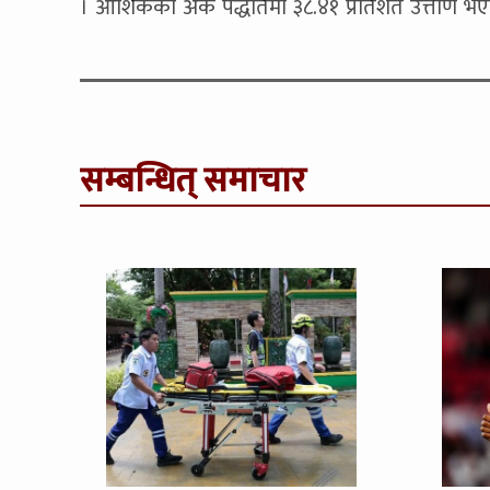
। आंशिकको अंक पद्धतिमा ३८.४१ प्रतिशत उत्तीर्ण भ
सम्बन्धित् समाचार