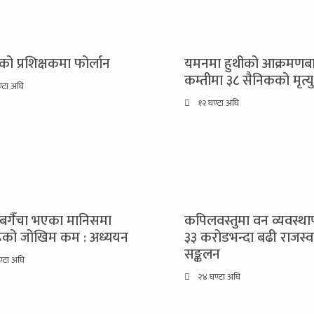
ेको प्रशिक्षकमा फोर्लान
यमनमा हुथीको आक्रमणब
कम्तीमा ३८ सैनिकको मृत्यु
्टा अघि
१२ घण्टा अघि
बगैँचा भएका मानिसमा
कपिलवस्तुमा वन व्यवस्थ
हको जोखिम कम : अध्ययन
३३ करोडभन्दा बढी राजस्व
सङ्कलन
्टा अघि
२४ घण्टा अघि