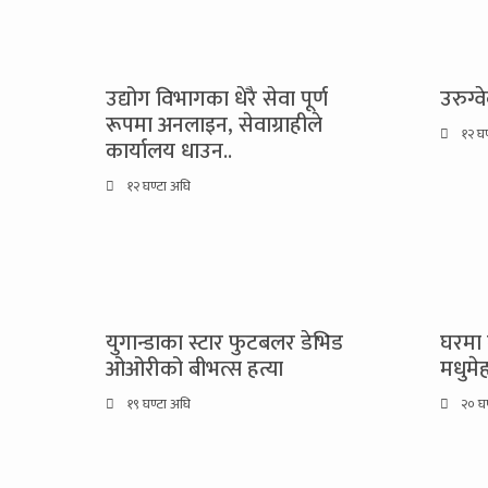
उद्योग विभागका धेरै सेवा पूर्ण
उरुग्व
रूपमा अनलाइन, सेवाग्राहीले
१२ घण
कार्यालय धाउन..
१२ घण्टा अघि
युगान्डाका स्टार फुटबलर डेभिड
घरमा 
ओओरीको बीभत्स हत्या
मधुमे
१९ घण्टा अघि
२० घण