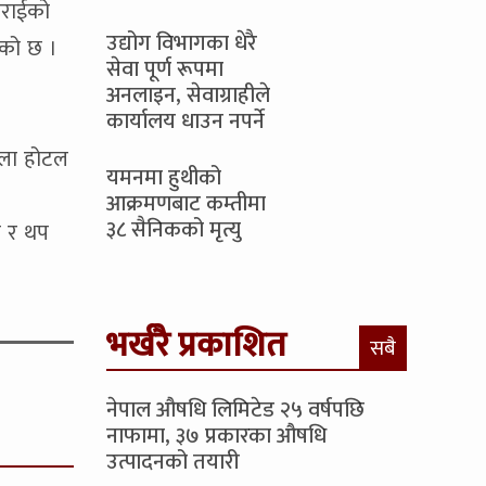
टराईको
उद्योग विभागका धेरै
ेको छ ।
सेवा पूर्ण रूपमा
अनलाइन, सेवाग्राहीले
कार्यालय धाउन नपर्ने
िला होटल
यमनमा हुथीको
आक्रमणबाट कम्तीमा
३८ सैनिकको मृत्यु
ो र थप
भर्खरै प्रकाशित
सबै
नेपाल औषधि लिमिटेड २५ वर्षपछि
नाफामा, ३७ प्रकारका औषधि
उत्पादनको तयारी