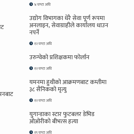
४ घण्टा अघि
उद्योग विभागका धेरै सेवा पूर्ण रूपमा
अनलाइन, सेवाग्राहीले कार्यालय धाउन
ाट
नपर्ने
१२ घण्टा अघि
उरुग्वेको प्रशिक्षकमा फोर्लान
१२ घण्टा अघि
यमनमा हुथीको आक्रमणबाट कम्तीमा
३८ सैनिकको मृत्यु
ापनबाट
१२ घण्टा अघि
युगान्डाका स्टार फुटबलर डेभिड
ओओरीको बीभत्स हत्या
१९ घण्टा अघि