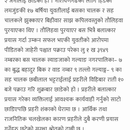
२ जनालाई छाडेको हो । नारायणगढका लागि हिडेकी
लमजुंङकी १७ बर्षिया युवतीलाई बसका चालक र सह
चालकले झुक्काएर बिहीवार साझ कपिलवस्तुको तौलिहवा
पुरयाएका थिए । तौलिहवा पुरयाएर बस भित्रै बलात्कार
प्रयास गर्दा उम्कन सफल भएकी युवतीको आरोपमा
पीडितको जाहेरी पश्चात पक्राउ परेका लु १ ख ३९४९
नम्बरका बस चालक स्याङजाको गल्याङ नगरपालिका– ७
का बुद्ध बहादुर बिक र वाड नम्बर ९ तल्लो गल्याङ्ग– ९ का
सह चालक छबीलाल भट्टराईलाई प्रहरीले विहिबार राती १०
बजे पक्राउ गरि शुक्रबार छाडेको हो । प्रहरीले बलात्कार
प्रयास गरेका व्यक्तिलाई आवश्यक कार्यवाही गर्नुको साटो
छाडिएपछि प्रहरी शंकाको घेरामा छ । आर्थिक तथा
राजनितिक चलखेलका कारण प्रहरीले दुबै करणी प्रयास
गर्नेहरु छुटेको सुरक्षा श्रोतको दाबी छ ।