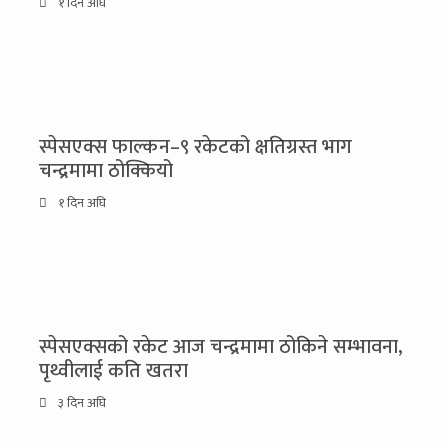
१ दिन अघि
स्पेसएक्स फाल्कन–९ रकेटको क्षतिग्रस्त भाग
चन्द्रमामा ठोक्कियो
१ दिन अघि
स्पेसएक्सको रकेट आज चन्द्रमामा ठोकिने सम्भावना,
पृथ्वीलाई कति खतरा
३ दिन अघि