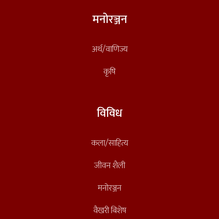
मनोरञ्जन
अर्थ/वाणिज्य
कृषि
विविध
कला/साहित्य
जीवन शैली
मनोरञ्जन
वैखरी बिशेष