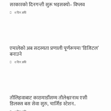
सरकारको दिनगन्ती सुरू भइसक्यो– विप्लव
१ दिन अघि
एमालेको अब सदस्यता प्रणाली पूर्णरूपमा ‘डिजिटल’
बनाउने
१ दिन अघि
तौलिहवाबाट काठमाडौंसम्म तौलेश्वरनाथ एसी
डिलक्स बस सेवा सुरु, चार्जिङ स्टेशन..