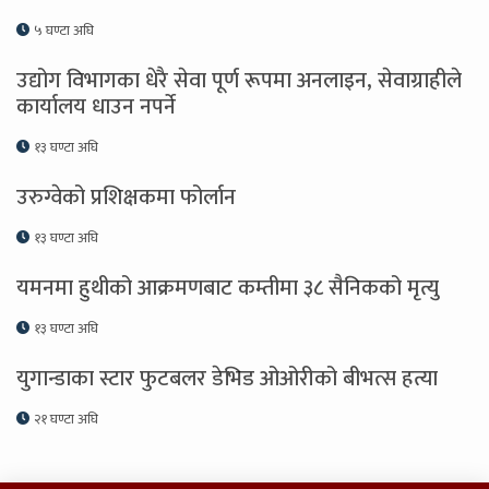
५ घण्टा अघि
उद्योग विभागका धेरै सेवा पूर्ण रूपमा अनलाइन, सेवाग्राहीले
कार्यालय धाउन नपर्ने
१३ घण्टा अघि
उरुग्वेको प्रशिक्षकमा फोर्लान
१३ घण्टा अघि
यमनमा हुथीको आक्रमणबाट कम्तीमा ३८ सैनिकको मृत्यु
१३ घण्टा अघि
युगान्डाका स्टार फुटबलर डेभिड ओओरीको बीभत्स हत्या
२१ घण्टा अघि