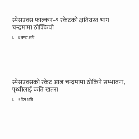
स्पेसएक्स फाल्कन–९ रकेटको क्षतिग्रस्त भाग
चन्द्रमामा ठोक्कियो
६ घण्टा अघि
स्पेसएक्सको रकेट आज चन्द्रमामा ठोकिने सम्भावना,
पृथ्वीलाई कति खतरा
१ दिन अघि