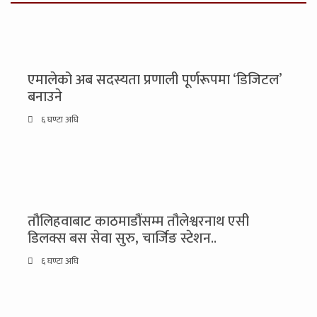
एमालेको अब सदस्यता प्रणाली पूर्णरूपमा ‘डिजिटल’
बनाउने
६ घण्टा अघि
तौलिहवाबाट काठमाडौंसम्म तौलेश्वरनाथ एसी
डिलक्स बस सेवा सुरु, चार्जिङ स्टेशन..
६ घण्टा अघि