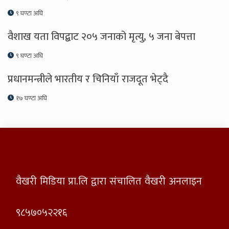
९ घण्टा अघि
वैशाख यता विपद्बाट २०५ जनाको मृत्यु, ५ जना बेपत्ता
९ घण्टा अघि
प्रधानमन्त्रीले भारतीय र चिनियाँ राजदूत भेट्दै
१७ घण्टा अघि
वैखरी मिडिया प्रा.लि द्वारा संचालित वैखरी अनलाइन
९८५७०५२२१६