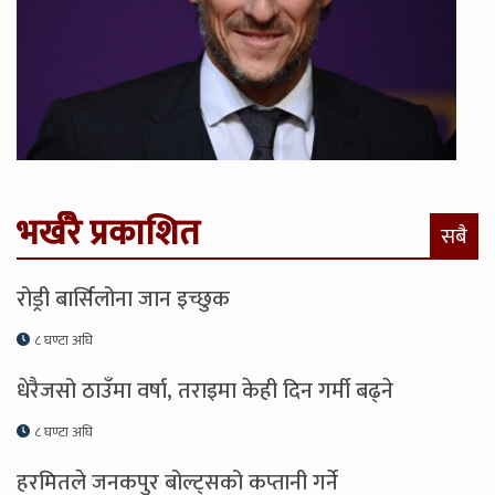
भर्खरै प्रकाशित
सबै
रोड्री बार्सिलोना जान इच्छुक
८ घण्टा अघि
धेरैजसो ठाउँमा वर्षा, तराइमा केही दिन गर्मी बढ्ने
८ घण्टा अघि
हरमितले जनकपुर बोल्ट्सको कप्तानी गर्ने