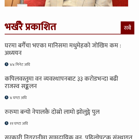
भर्खरै प्रकाशित
सबै
घरमा बगैँचा भएका मानिसमा मधुमेहको जोखिम कम :
अध्ययन
४४ मिनेट अघि
कपिलवस्तुमा वन व्यवस्थापनबाट ३३ करोडभन्दा बढी
राजस्व सङ्कलन
४ घण्टा अघि
रुरुमा बन्यो नेपालकै दोस्रो लामो झोलुङ्गे पुल
११ घण्टा अघि
सरकारी निगरानीमा सामुदायिक वन, पहिलोपटक संस्थागत