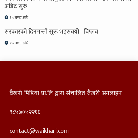
अडिट सुरु
१५ घण्टा अघि
सरकारको दिनगन्ती सुरू भइसक्यो– विप्लव
१५ घण्टा अघि
वैखरी मिडिया प्रा.लि द्वारा संचालित वैखरी अनलाइन
९८५७०५२२१६
contact@waikhari.com