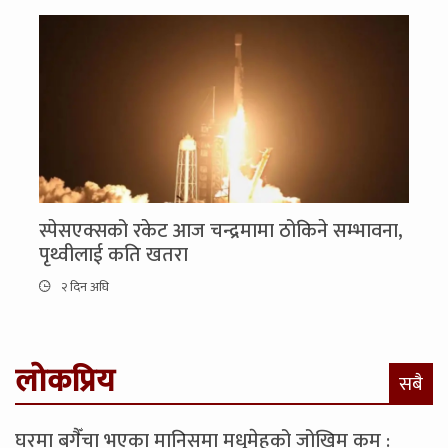
स्पेसएक्सको रकेट आज चन्द्रमामा ठोकिने सम्भावना,
पृथ्वीलाई कति खतरा
२ दिन अघि
लोकप्रिय
सबै
घरमा बगैँचा भएका मानिसमा मधुमेहको जोखिम कम :