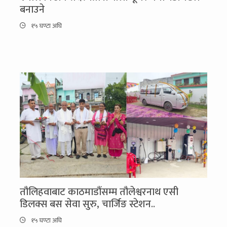
बनाउने
१५ घण्टा अघि
तौलिहवाबाट काठमाडौंसम्म तौलेश्वरनाथ एसी
डिलक्स बस सेवा सुरु, चार्जिङ स्टेशन..
१५ घण्टा अघि