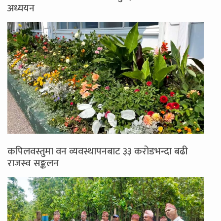
अध्ययन
कपिलवस्तुमा वन व्यवस्थापनबाट ३३ करोडभन्दा बढी
राजस्व सङ्कलन