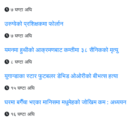
७ घण्टा अघि
उरुग्वेको प्रशिक्षकमा फोर्लान
७ घण्टा अघि
यमनमा हुथीको आक्रमणबाट कम्तीमा ३८ सैनिकको मृत्यु
८ घण्टा अघि
युगान्डाका स्टार फुटबलर डेभिड ओओरीको बीभत्स हत्या
१५ घण्टा अघि
घरमा बगैँचा भएका मानिसमा मधुमेहको जोखिम कम : अध्ययन
१६ घण्टा अघि