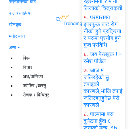
रहस्यमयी ? मोना
पत्रपत्रिका बाट
लिजाको चित्राकृती
कला/साहित्य
५.
परम्परागत
Trending
झारफूक बाट रोग
खेलकुद
नीको हुने प्रक्रिया
मनोरञ्जन
र यसमा प्रयोग हुने
गुप्त प्रविधि
अन्य
६.
जय फेसबुक ! –
विश्व
रमेश पौडेल
बिचार
७.
आज म
अर्थ/वाणिज्य
जलिरहेको छु
तपाइको
ज्योतिष /वास्तु
कारणले,भोलि तपाई
रोचक / विचित्र
जलिरहनुहुनेछ मेरो
कारणले
८.
पाल्पामा बस
दुर्घटना हुँदा ६
जनाको मृत्यु, १७