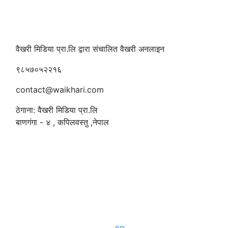
वैखरी मिडिया प्रा.लि द्वारा संचालित वैखरी अनलाइन
९८५७०५२२१६
contact@waikhari.com
ठेगाना: वैखरी मिडिया प्रा.लि
बाणगंगा - ४ , कपिलवस्तु ,नेपाल
सम्पादक
:
रमेश पौडेल
समाचार