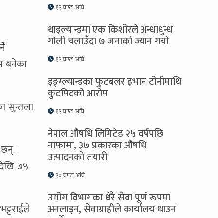
१२ घण्टा अघि
थाइल्यान्डमा एक किशोरले अन्धाधुन्ध
गोली चलाउँदा ७ जनाको ज्यान गयो
ने
१२ घण्टा अघि
षम बनेका
इङ्ग्ल्यान्डका फुटबलर इभान टोनीमाथि
कुटपिटको आरोप
ा सुन्तला
१२ घण्टा अघि
नेपाल औषधि लिमिटेड २५ वर्षपछि
नाफामा, ३७ प्रकारका औषधि
छन् ।
उत्पादनको तयारी
 देखि ७५
२० घण्टा अघि
उद्योग विभागका धेरै सेवा पूर्ण रूपमा
ट्टराईले
अनलाइन, सेवाग्राहीले कार्यालय धाउन