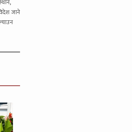
्थान,
िदेश जाने
ल्याउन