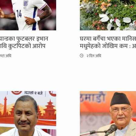
ल्यान्डका फुटबलर इभान
घरमा बगैँचा भएका मानि
माथि कुटपिटको आरोप
मधुमेहको जोखिम कम : अ
ण्टा अघि
२ दिन अघि