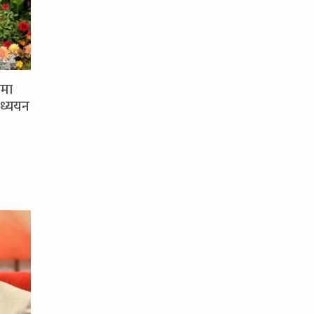
समा
ध्ययन