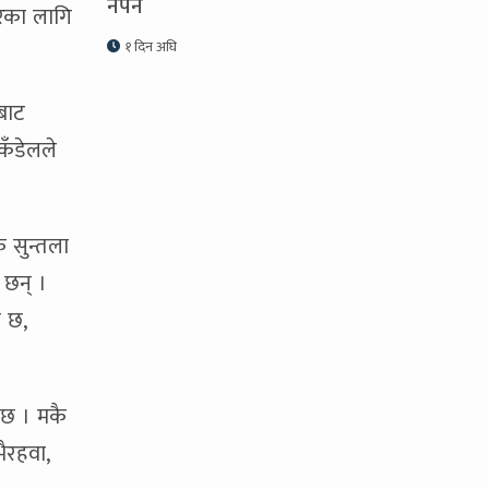
नपर्ने
रिका लागि
१ दिन अघि
बाट
 कँडेलले
 सुन्तला
 छन् ।
ै छ,
 छ । मकै
ैरहवा,