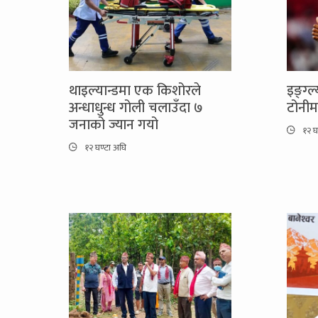
थाइल्यान्डमा एक किशोरले
इङ्ग्
अन्धाधुन्ध गोली चलाउँदा ७
टोनी
जनाको ज्यान गयो
१२ घ
१२ घण्टा अघि