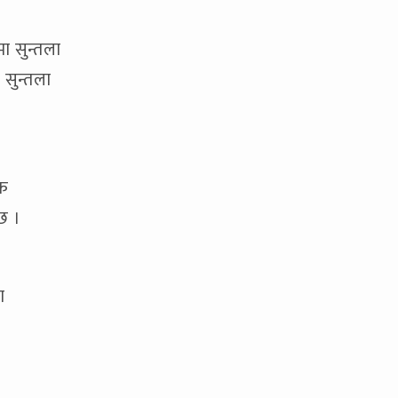
ा सुन्तला
 सुन्तला
िक
छ ।
ा