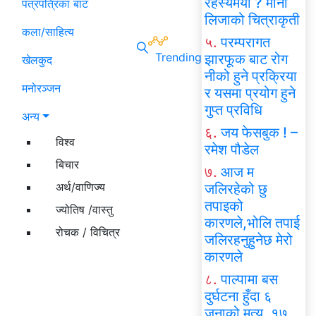
रहस्यमयी ? मोना
पत्रपत्रिका बाट
लिजाको चित्राकृती
कला/साहित्य
५.
परम्परागत
Trending
झारफूक बाट रोग
खेलकुद
नीको हुने प्रक्रिया
मनोरञ्जन
र यसमा प्रयोग हुने
गुप्त प्रविधि
अन्य
६.
जय फेसबुक ! –
विश्व
रमेश पौडेल
बिचार
७.
आज म
अर्थ/वाणिज्य
जलिरहेको छु
तपाइको
ज्योतिष /वास्तु
कारणले,भोलि तपाई
रोचक / विचित्र
जलिरहनुहुनेछ मेरो
कारणले
८.
पाल्पामा बस
दुर्घटना हुँदा ६
जनाको मृत्यु, १७