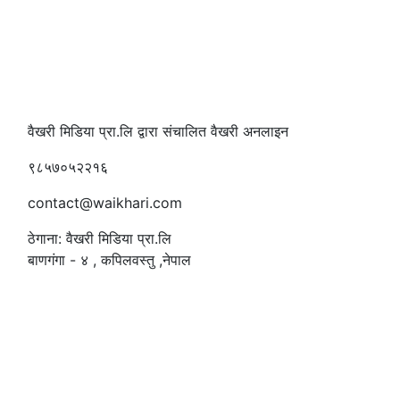
वैखरी मिडिया प्रा.लि द्वारा संचालित वैखरी अनलाइन
९८५७०५२२१६
contact@waikhari.com
ठेगाना: वैखरी मिडिया प्रा.लि
बाणगंगा - ४ , कपिलवस्तु ,नेपाल
सम्पादक
:
रमेश पौडेल
समाचार