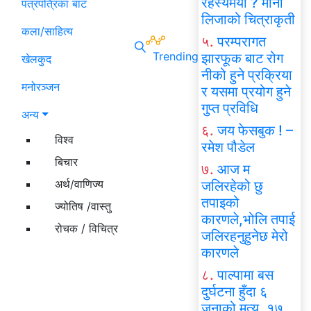
रहस्यमयी ? मोना
पत्रपत्रिका बाट
लिजाको चित्राकृती
कला/साहित्य
५.
परम्परागत
Trending
झारफूक बाट रोग
खेलकुद
नीको हुने प्रक्रिया
मनोरञ्जन
र यसमा प्रयोग हुने
गुप्त प्रविधि
अन्य
६.
जय फेसबुक ! –
विश्व
रमेश पौडेल
बिचार
७.
आज म
अर्थ/वाणिज्य
जलिरहेको छु
तपाइको
ज्योतिष /वास्तु
कारणले,भोलि तपाई
रोचक / विचित्र
जलिरहनुहुनेछ मेरो
कारणले
८.
पाल्पामा बस
दुर्घटना हुँदा ६
जनाको मृत्यु, १७