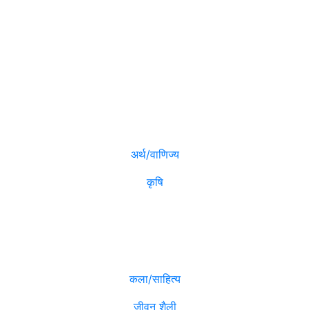
विजनेश
मनोरञ्जन
अर्थ/वाणिज्य
कृषि
विविध
कला/साहित्य
जीवन शैली