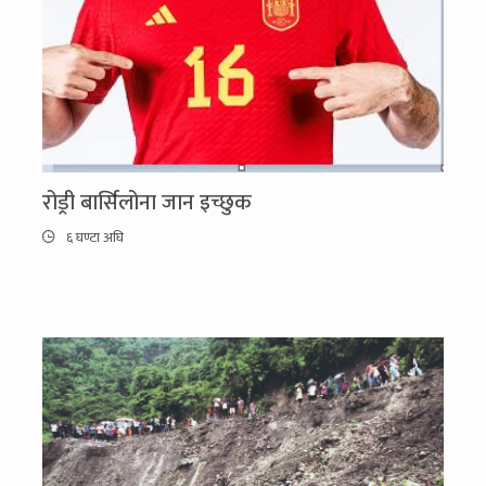
रोड्री बार्सिलोना जान इच्छुक
६ घण्टा अघि