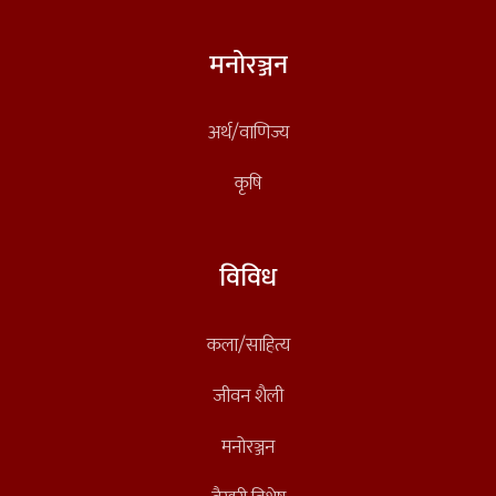
मनोरञ्जन
अर्थ/वाणिज्य
कृषि
विविध
कला/साहित्य
जीवन शैली
मनोरञ्जन