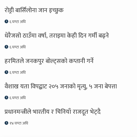
रोड्री बार्सिलोना जान इच्छुक
६ घण्टा अघि
धेरैजसो ठाउँमा वर्षा, तराइमा केही दिन गर्मी बढ्ने
६ घण्टा अघि
हरमितले जनकपुर बोल्ट्सको कप्तानी गर्ने
६ घण्टा अघि
वैशाख यता विपद्बाट २०५ जनाको मृत्यु, ५ जना बेपत्ता
६ घण्टा अघि
प्रधानमन्त्रीले भारतीय र चिनियाँ राजदूत भेट्दै
१४ घण्टा अघि