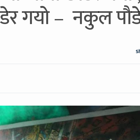
डेर गयो – नकुल पौ
S