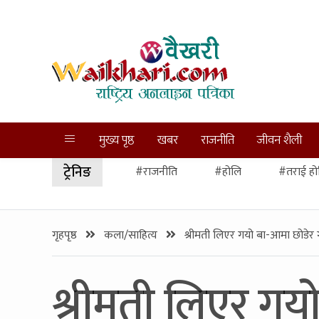
मुख्य पृष्ठ
खबर
राजनीति
जीवन शैली
ट्रेनिङ
#राजनीति
#होलि
#तराई हो
गृहपृष्ठ
कला/साहित्य
श्रीमती लिएर गयो बा-आमा छोडेर
श्रीमती लिएर गय