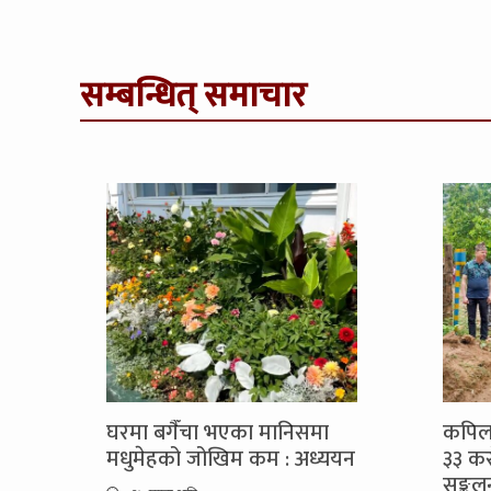
सम्बन्धित् समाचार
घरमा बगैँचा भएका मानिसमा
कपिलव
मधुमेहको जोखिम कम : अध्ययन
३३ कर
सङ्कल