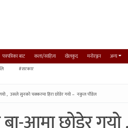
पत्रपत्रिका बाट
कला/साहित्य
खेलकुद
मनोरञ्जन
अन्य
लि
#सरकार
 गयो , उसले सुनको चक्करमा हिरा छोडेर गयो – नकुल पौडेल
ो बा-आमा छोडेर गयो