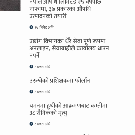
नेपाल औषधि लिमिटेड २५ वर्षपछि
नाफामा, ३७ प्रकारका औषधि
उत्पादनको तयारी
१७ मिनेट अघि
उद्योग विभागका धेरै सेवा पूर्ण रूपमा
अनलाइन, सेवाग्राहीले कार्यालय धाउन
नपर्ने
८ घण्टा अघि
उरुग्वेको प्रशिक्षकमा फोर्लान
८ घण्टा अघि
यमनमा हुथीको आक्रमणबाट कम्तीमा
३८ सैनिकको मृत्यु
८ घण्टा अघि