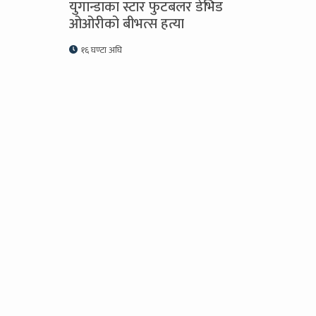
युगान्डाका स्टार फुटबलर डेभिड
ओओरीको बीभत्स हत्या
१६ घण्टा अघि