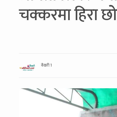
चक्करमा हिरा छो
वैखरी 1