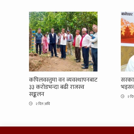
कपिलवस्तुमा वन व्यवस्थापनबाट
सरकार
३३ करोडभन्दा बढी राजस्व
भइसक्
सङ्कलन
२ दि
२ दिन अघि