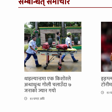
सम्बन्धित् समाचार
थाइल्यान्डमा एक किशोरले
इङ्ग्
अन्धाधुन्ध गोली चलाउँदा ७
टोनी
जनाको ज्यान गयो
१२ घ
१२ घण्टा अघि