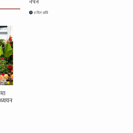
नपर्ने
१ दिन अघि
समा
ध्ययन