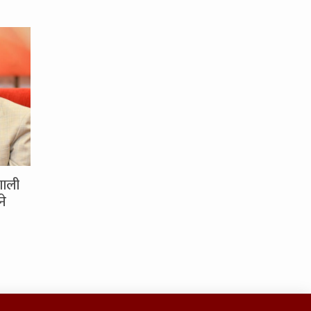
णाली
ने