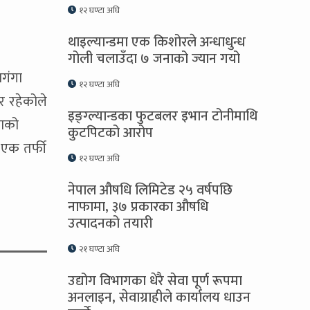
१२ घण्टा अघि
थाइल्यान्डमा एक किशोरले अन्धाधुन्ध
गोली चलाउँदा ७ जनाको ज्यान गयो
गंगा
१२ घण्टा अघि
र रहेकोले
इङ्ग्ल्यान्डका फुटबलर इभान टोनीमाथि
नाको
कुटपिटको आरोप
एक तर्फी
१२ घण्टा अघि
नेपाल औषधि लिमिटेड २५ वर्षपछि
नाफामा, ३७ प्रकारका औषधि
उत्पादनको तयारी
२१ घण्टा अघि
उद्योग विभागका धेरै सेवा पूर्ण रूपमा
अनलाइन, सेवाग्राहीले कार्यालय धाउन