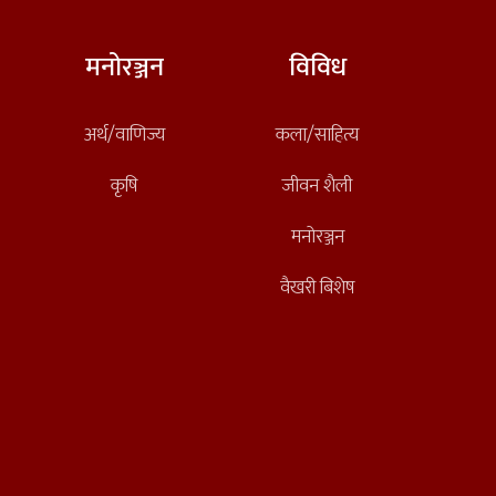
मनोरञ्जन
विविध
अर्थ/वाणिज्य
कला/साहित्य
कृषि
जीवन शैली
मनोरञ्जन
वैखरी बिशेष