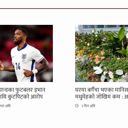
ल्यान्डका फुटबलर इभान
घरमा बगैँचा भएका मानि
माथि कुटपिटको आरोप
मधुमेहको जोखिम कम : अ
ण्टा अघि
२ दिन अघि