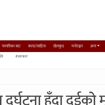
पत्रपत्रिका बाट
कला/साहित्य
खेलकुद
मनोरञ्जन
अन्य
लि
#सरकार
्घटना हुँदा दुईको मृत