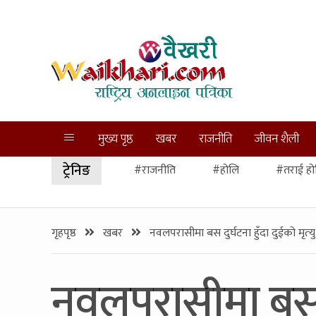
मुख्य पृष्ठ
खबर
राजनीति
जीवन शैली
ट्रेनिङ
#राजनीति
#होलि
#तराई हो
गृहपृष्ठ
खबर
नवलपरासीमा बस दुर्घटना हुँदा दुईको मृत्‍यु
नवलपरासीमा बस दुर