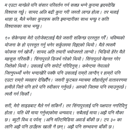
म एउटा मान्छेले पनि संसार परिवर्तन गर्न सक्छ भन्ने कुरामा हृदयदेखि
विश्वास गर्छु। सायद अलि बढी कुरा गरी जस्तो लाग्छ होला। तर मलाई
थाहा छ, मैले भनेका कुराहरू कति इमान्दारीका साथ भन्छु र कति
विश्वासका साथ भन्छु।
९० सेकेन्डमा मेरो प्रोजेक्टलाई मैले जसरी सकिन्छ प्रस्तुत गरेँ। भविष्यको
योजना के हो प्रस्तुत गर्नु भनेर सर्कुलरमा दिइएको थियो। मैले त्यसमै
फोकस गर्न खोजेँ। सायद अति तयारी भयोजस्तो लाग्यो। भिडियो हेरेर मैले
महसुस गरिसकेँ। सिंगापुरले डिजर्भ गरेको थियो। सिंगापुरले मेहनत गरेर
जितेको थियो। उसलाई पनि सपोर्ट गरिदिनुस्। कमेन्टमा नेपालले
जित्नुपर्थ्यो भनेर भन्दाखेरि पक्कै पनि उसलाई राम्रो लाग्दैन् र हाम्रो पनि
एउटा राम्रो व्यवहार देखिदैँन। जसरी फुटबल म्याचमा सौहार्दपूर्ण वातावरणमा
हामीले जिते पनि हारे पनि स्वीकार गर्नुपर्छ। अरुको जितमा पनि रमाउनुपर्छ।
त्यसै गर्न सिकौं।
सरी, मेरो साइडबाट मैले गर्न सकिनँ। तर सिंगापुरलाई पनि पक्षपात नगरिदिनु
होला। यति धेरै माया गर्नुभएकोमा धन्यवाद। सबैलाई माया।
अझै पनि मौका
छ। ब्युटी विथ द पर्पस् ।अनि मल्टिमिडिया अवार्ड बाँकी छ। टप ३० का
लागि अझै पनि ठाउँहरू खाली नै छन्। अझै पनि सम्भावना बाँकी छ।