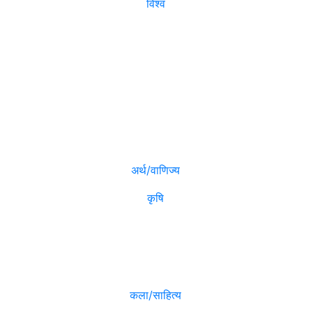
विश्व
विजनेश
मनोरञ्जन
अर्थ/वाणिज्य
कृषि
विविध
कला/साहित्य