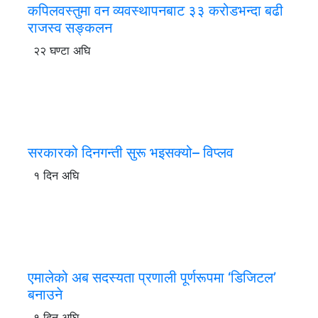
कपिलवस्तुमा वन व्यवस्थापनबाट ३३ करोडभन्दा बढी
राजस्व सङ्कलन
२२ घण्टा अघि
सरकारको दिनगन्ती सुरू भइसक्यो– विप्लव
१ दिन अघि
एमालेको अब सदस्यता प्रणाली पूर्णरूपमा ‘डिजिटल’
बनाउने
१ दिन अघि