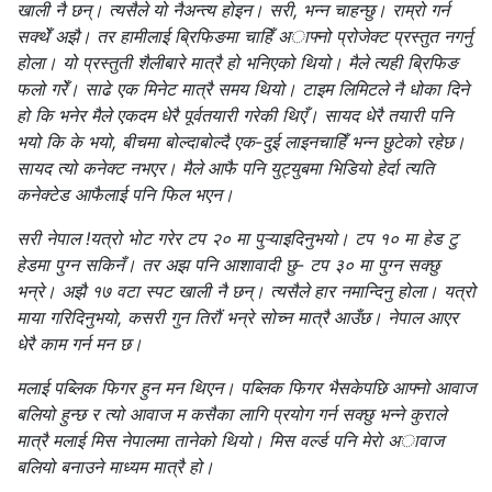
खाली नै छन्। त्यसैले यो नैअन्त्य होइन। सरी, भन्न चाहन्छु। राम्रो गर्न
सक्थेँ अझै। तर हामीलाई ब्रिफिङमा चाहिँ अाफ्नो प्रोजेक्ट प्रस्तुत नगर्नु
होला। यो प्रस्तुती शैलीबारे मात्रै हो भनिएको थियो। मैले त्यही ब्रिफिङ
फलो गरेँ। साढे एक मिनेट मात्रै समय थियो। टाइम लिमिटले नै धोका दिने
हो कि भनेर मैले एकदम धेरै पूर्वतयारी गरेकी थिएँ। सायद धेरै तयारी पनि
भयो कि के भयो, बीचमा बोल्दाबोल्दै एक-दुई लाइनचाहिँ भन्न छुटेको रहेछ।
सायद त्यो कनेक्ट नभएर। मैले आफै पनि युट्युबमा भिडियो हेर्दा त्यति
कनेक्टेड आफैलाई पनि फिल भएन।
सरी नेपाल !यत्रो भोट गरेर टप २० मा पुऱ्याइदिनुभयो। टप १० मा हेड टु
हेडमा पुग्न सकिनँ। तर अझ पनि आशावादी छु- टप ३० मा पुग्न सक्छु
भन्रे। अझै १७ वटा स्पट खाली नै छन्। त्यसैले हार नमान्दिनु होला। यत्रो
माया गरिदिनुभयो, कसरी गुन तिरौं भन्रे सोच्न मात्रै आउँछ। नेपाल आएर
धेरै काम गर्न मन छ।
मलाई पब्लिक फिगर हुन मन थिएन। पब्लिक फिगर भैसकेपछि आफ्नो आवाज
बलियो हुन्छ र त्यो आवाज म कसैका लागि प्रयोग गर्न सक्छु भन्ने कुराले
मात्रै मलाई मिस नेपालमा तानेको थियो। मिस वर्ल्ड पनि मेराे अावाज
बलियो बनाउने माध्यम मात्रै हो।