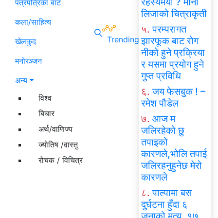
रहस्यमयी ? मोना
पत्रपत्रिका बाट
लिजाको चित्राकृती
कला/साहित्य
५.
परम्परागत
Trending
झारफूक बाट रोग
खेलकुद
नीको हुने प्रक्रिया
मनोरञ्जन
र यसमा प्रयोग हुने
गुप्त प्रविधि
अन्य
६.
जय फेसबुक ! –
विश्व
रमेश पौडेल
बिचार
७.
आज म
अर्थ/वाणिज्य
जलिरहेको छु
तपाइको
ज्योतिष /वास्तु
कारणले,भोलि तपाई
रोचक / विचित्र
जलिरहनुहुनेछ मेरो
कारणले
८.
पाल्पामा बस
दुर्घटना हुँदा ६
जनाको मृत्यु, १७