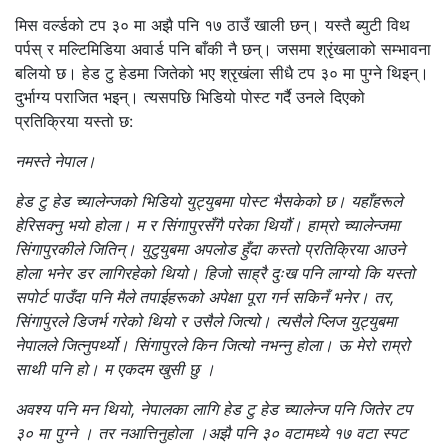
मिस वर्ल्डको टप ३० मा अझै पनि १७ ठाउँ खाली छन्। यस्तै ब्युटी विथ
पर्पस् र मल्टिमिडिया अवार्ड पनि बाँकी नै छन्। जसमा श्रृंखलाको सम्भावना
बलियो छ। हेड टु हेडमा जितेको भए श्रृखंला सीधै टप ३० मा पुग्ने थिइन्।
दुर्भाग्य पराजित भइन्। त्यसपछि भिडियो पोस्ट गर्दै उनले दिएको
प्रतिक्रिया यस्तो छ:
नमस्ते नेपाल।
हेड टु हेड च्यालेन्जको भिडियो युट्युबमा पोस्ट भैसकेको छ। यहाँहरूले
हेरिसक्नु भयो होला। म र सिंगापुरसँगै परेका थियौं। हाम्रो च्यालेन्जमा
सिंगापुरकीले जितिन्। युटुयुबमा अपलोड हुँदा कस्तो प्रतिक्रिया आउने
होला भनेर डर लागिरहेको थियो। हिजो साह्रै दुःख पनि लाग्यो कि यस्तो
सपोर्ट पाउँदा पनि मैले तपाईहरूको अपेक्षा पूरा गर्न सकिनँ भनेर। तर,
सिंगापुरले डिजर्भ गरेको थियो र उसैले जित्यो। त्यसैले प्लिज युट्युबमा
नेपालले जित्नुपर्थ्यो। सिंगापुरले किन जित्यो नभन्नु होला। ऊ मेरो राम्रो
साथी पनि हो। म एकदम खुसी छु ।
अवश्य पनि मन थियो, नेपालका लागि हेड टु हेड च्यालेन्ज पनि जितेर टप
३० मा पुग्ने । तर नआत्तिनुहोला ।अझै पनि ३० वटामध्ये १७ वटा स्पट