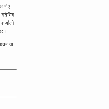
श नं ३
गतेभित्र
 कर्णाली
 छ ।
्ठान वा