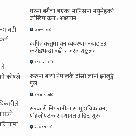
घरमा बगैँचा भएका मानिसमा मधुमेहको
जोखिम कम : अध्ययन
्दा बढी
७ घण्टा अघि
फर्त
कपिलवस्तुमा वन व्यवस्थापनबाट ३३
करोडभन्दा बढी राजस्व सङ्कलन
१० घण्टा अघि
ले
रुरुमा बन्यो नेपालकै दोस्रो लामो झोलुङ्गे
्ने कोषले
पुल
१७ घण्टा अघि
अधिकारीले
सरकारी निगरानीमा सामुदायिक वन,
जनाउने
पहिलोपटक संस्थागत अडिट सुरु
क्रियामा
२१ घण्टा अघि