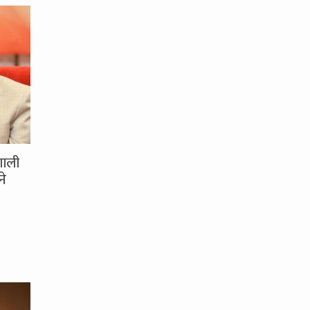
णाली
ने