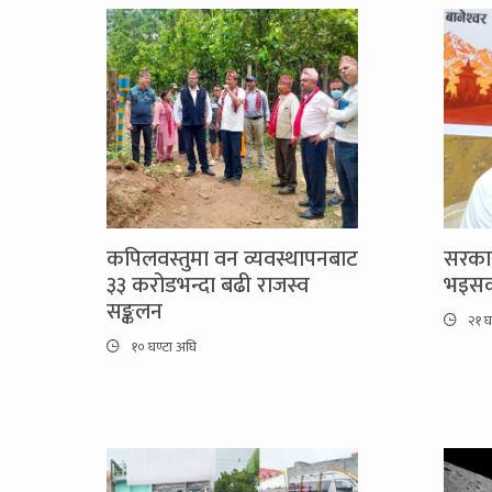
कपिलवस्तुमा वन व्यवस्थापनबाट
सरकार
३३ करोडभन्दा बढी राजस्व
भइसक्
सङ्कलन
२१ घ
१० घण्टा अघि