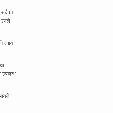
ी सबैको
ै उनले
 लक्ष्य
था
बर उपलब्ध
िभागले