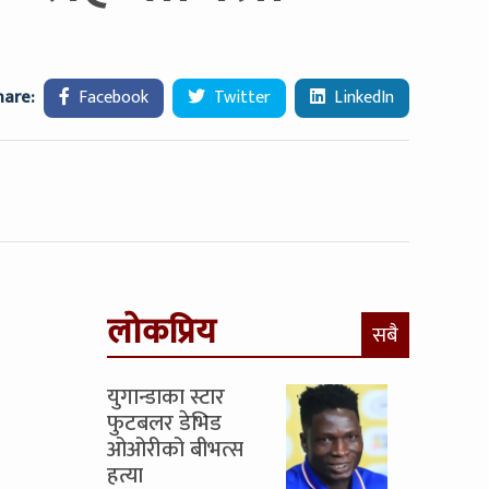
hare:
Facebook
Twitter
LinkedIn
लोकप्रिय
सबै
युगान्डाका स्टार
फुटबलर डेभिड
ओओरीको बीभत्स
हत्या