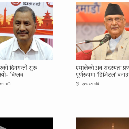
को दिनगन्ती सुरू
एमालेको अब सदस्यता प्र
यो– विप्लव
पूर्णरूपमा ‘डिजिटल’ बनाउ
ण्टा अघि
२१ घण्टा अघि