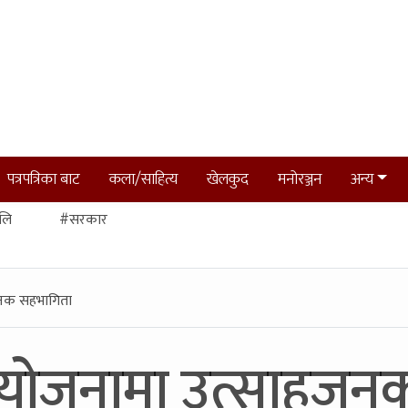
पत्रपत्रिका बाट
कला/साहित्य
खेलकुद
मनोरञ्जन
अन्य
लि
#सरकार
जनक सहभागिता
ा योजनामा उत्साहज