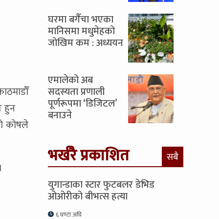
घरमा बगैँचा भएका
मानिसमा मधुमेहको
जोखिम कम : अध्ययन
एमालेको अब
काठमाडौँ
सदस्यता प्रणाली
पूर्णरूपमा ‘डिजिटल’
 हुन
बनाउने
को कोषले
भर्खरै प्रकाशित
सबै
।
युगान्डाका स्टार फुटबलर डेभिड
ओओरीको बीभत्स हत्या
६ घण्टा अघि