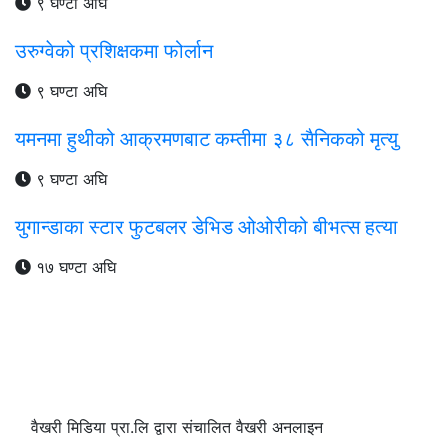
९ घण्टा अघि
उरुग्वेको प्रशिक्षकमा फोर्लान
९ घण्टा अघि
यमनमा हुथीको आक्रमणबाट कम्तीमा ३८ सैनिकको मृत्यु
९ घण्टा अघि
युगान्डाका स्टार फुटबलर डेभिड ओओरीको बीभत्स हत्या
१७ घण्टा अघि
वैखरी मिडिया प्रा.लि द्वारा संचालित वैखरी अनलाइन