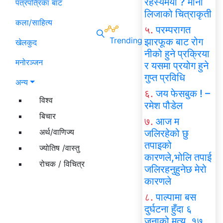
रहस्यमयी ? मोना
पत्रपत्रिका बाट
लिजाको चित्राकृती
कला/साहित्य
५.
परम्परागत
Trending
झारफूक बाट रोग
खेलकुद
नीको हुने प्रक्रिया
मनोरञ्जन
र यसमा प्रयोग हुने
गुप्त प्रविधि
अन्य
६.
जय फेसबुक ! –
विश्व
रमेश पौडेल
बिचार
७.
आज म
अर्थ/वाणिज्य
जलिरहेको छु
तपाइको
ज्योतिष /वास्तु
कारणले,भोलि तपाई
रोचक / विचित्र
जलिरहनुहुनेछ मेरो
कारणले
८.
पाल्पामा बस
दुर्घटना हुँदा ६
जनाको मृत्यु, १७