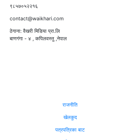
९८५७०५२२१६
contact@waikhari.com
ठेगाना: वैखरी मिडिया प्रा.लि
बाणगंगा - ४ , कपिलवस्तु ,नेपाल
सम्पादक
:
रमेश पौडेल
समाचार
राजनीति
खेलकुद
पत्रपत्रिका बाट