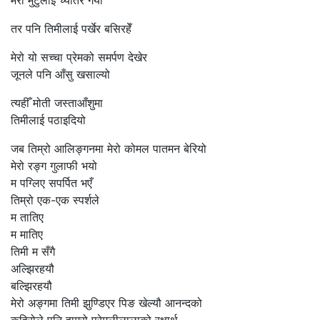
तर पनि तिमीलाई पर्खेर बसिरहेँ
मेरो यो सच्चा प्रेमको समर्पण देखेर
जूनले पनि आँसु खसाल्यो
त्यहीँ मोती जस्ताआँशुमा
तिमीलाई पठाइदियो
जब तिम्रो आलिङ्गनमा मेरो कोमल पातमन बेरियो
मेरो रङ्ग गुलाफी भयो
म पग्लिए सपर्पित भएँ
तिम्रो एक-एक स्पर्शले
म तातिए
म मातिए
तिमी म सँगै
अल्झिरहयौ
बल्झिरहयौ
मेरो अङ्गमा तिमी झुण्डिएर पिङ खेल्यौ आनन्दको
कुहिरोले पनि हाम्रो प्रेमलीलालाको रक्षार्थ