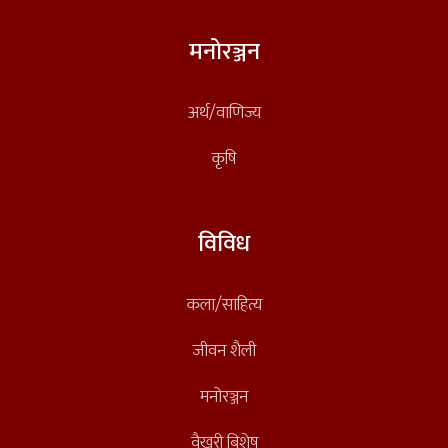
मनोरञ्जन
अर्थ/वाणिज्य
कृषि
विविध
कला/साहित्य
जीवन शैली
मनोरञ्जन
वैखरी बिशेष