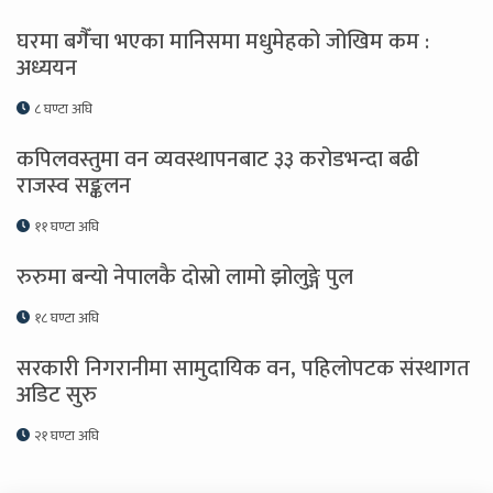
घरमा बगैँचा भएका मानिसमा मधुमेहको जोखिम कम :
अध्ययन
८ घण्टा अघि
कपिलवस्तुमा वन व्यवस्थापनबाट ३३ करोडभन्दा बढी
राजस्व सङ्कलन
११ घण्टा अघि
रुरुमा बन्यो नेपालकै दोस्रो लामो झोलुङ्गे पुल
१८ घण्टा अघि
सरकारी निगरानीमा सामुदायिक वन, पहिलोपटक संस्थागत
अडिट सुरु
२१ घण्टा अघि