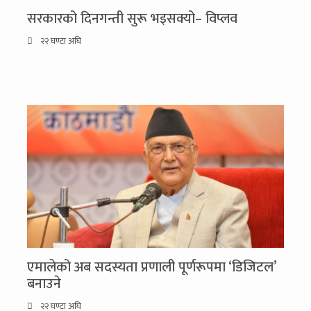
सरकारको दिनगन्ती सुरू भइसक्यो– विप्लव
२२ घण्टा अघि
एमालेको अब सदस्यता प्रणाली पूर्णरूपमा ‘डिजिटल’
बनाउने
२२ घण्टा अघि