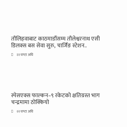
तौलिहवाबाट काठमाडौंसम्म तौलेश्वरनाथ एसी
डिलक्स बस सेवा सुरु, चार्जिङ स्टेशन..
२२ घण्टा अघि
स्पेसएक्स फाल्कन–९ रकेटको क्षतिग्रस्त भाग
चन्द्रमामा ठोक्कियो
२२ घण्टा अघि