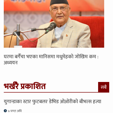
घरमा बगैँचा भएका मानिसमा मधुमेहको जोखिम कम :
अध्ययन
भर्खरै प्रकाशित
सबै
युगान्डाका स्टार फुटबलर डेभिड ओओरीको बीभत्स हत्या
७ घण्टा अघि